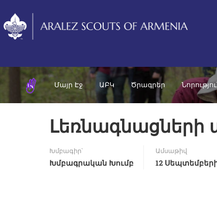
Մայր Էջ
ԱԲԿ
Ծրագրեր
Նորությո
Լեռնագնացների 
Խմբագիր՝
Ամսաթիվ
Խմբագրական Խումբ
12 Սեպտեմբերի,