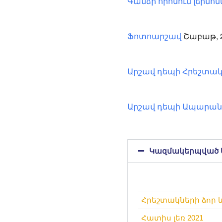
Գանձի որոնում լերմոնտո
Շաբաթ, 2
Ֆոտոարշավ
Արշավ դեպի Հրեշտակն
Արշավ դեպի Ապարանի
Կազմակերպված 
Հրեշտակների ձոր և
Հատիս լեռ 2021