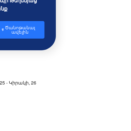
պի Թեղենյաց
նք
Ծանոթանալ
ավելին
5 - Կիրակի, 26