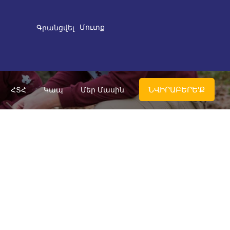
Մուտք
Գրանցվել
ՆՎԻՐԱԲԵՐԵ'Ք
ՀՏՀ
Կապ
Մեր Մասին