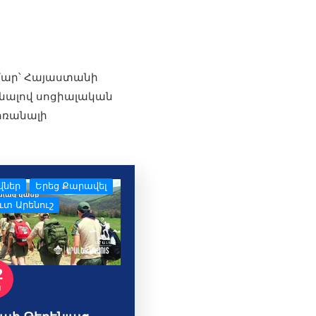
մար՝ Հայաստանի
անալով սոցիալական
ոռանալի
վներ
Երեց Քարավել
ւտ Արենուշ
2
ս