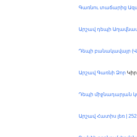
Գառնու տաճարից Ազա
Արշավ դեպի Աղավնավ
Դեպի բանակավայր (
Կիրա
Արշավ Գառնի Ձոր
Դեպի միջնադարյան կ
Արշավ Հատիս լեռ | 2528