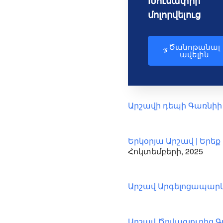
Խուսափիր
մոլորվելուց
Ծանոթանալ
ավելին
Արշավի դեպի Գառնիի
Երկօրյա Արշավ | Երե
Հոկտեմբերի, 2025
Արշավ Արգելոցապարկ
Արշավ Ծովագյուղից 