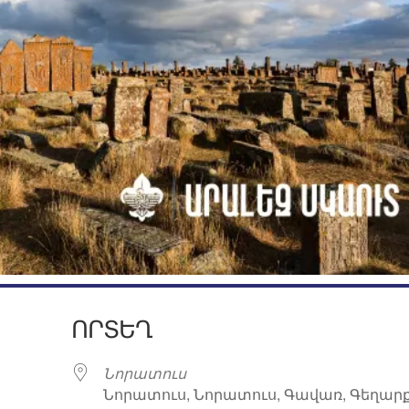
ՈՐՏԵՂ
Նորատուս
Նորատուս, Նորատուս, Գավառ, Գեղարք