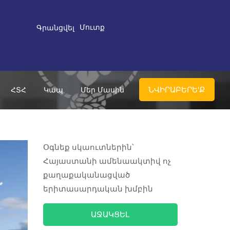
Մուտք
Գրանցվել
ՆՎԻՐԱԲԵՐԵ'Ք
ՀՏՀ
Կապ
Մեր Մասին
Օգնեք սկաուտներին՝
Հայաստանի ամենաակտիվ ոչ
քաղաքականացված
երիտասարդական խմբին
ԱՋԱԿՑԵԼ