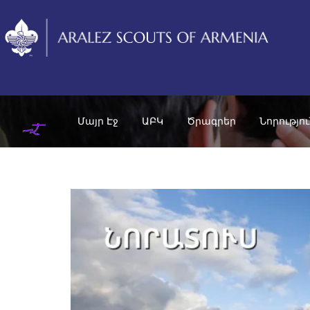
Մայր Էջ
ԱԲԿ
Ծրագրեր
Նորությո