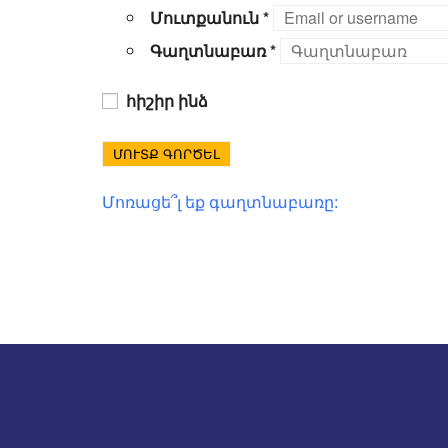
Մուտքանուն
*
Գաղտնաբառ
*
հիշիր ինձ
ՄՈՒՏՔ ԳՈՐԾԵԼ
Մոռացե՞լ եք գաղտնաբառը: