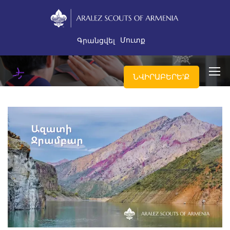
Մուտք
Գրանցվել
ՆՎԻՐԱԲԵՐԵ'Ք