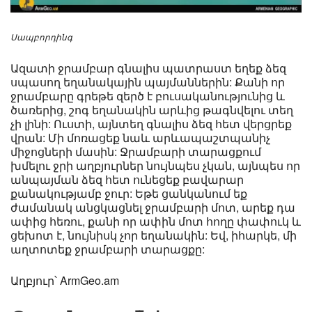
Սապբորդինգ
Ազատի ջրամբար գնալիս պատրաստ եղեք ձեզ
սպասող եղանակային պայմաններին: Քանի որ
ջրամբարը գրեթե զերծ է բուսականությունից և
ծառերից, շոգ եղանակին արևից թագնվելու տեղ
չի լինի: Ուստի, այնտեղ գնալիս ձեզ հետ վերցրեք
վրան: Մի մոռացեք նաև արևապաշտպանիչ
միջոցների մասին: Ջրամբարի տարացքում
խմելու ջրի աղբյուրներ նույնպես չկան, այնպես որ
անպայման ձեզ հետ ունեցեք բավարար
քանակությամբ ջուր: Եթե ցանկանում եք
ժամանակ անցկացնել ջրամբարի մոտ, արեք դա
ափից հեռու, քանի որ ափին մոտ հողը փափուկ և
ցեխոտ է, նույնիսկ չոր եղանակին: Եվ, իհարկե, մի
աղտոտեք ջրամբարի տարացքը:
Աղբյուր՝ ArmGeo.am