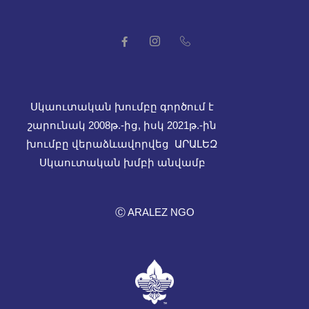
Սկաուտական խումբը գործում է
շարունակ 2008թ.-ից, իսկ
2021թ.-ին
խումբը վերաձևավորվեց ԱՐԱԼԵԶ
Սկաուտական խմբի անվամբ
Ⓒ ARALEZ NGO