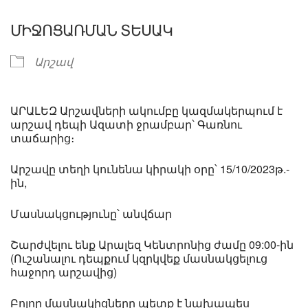
ՄԻՋՈՑԱՌՄԱՆ ՏԵՍԱԿ
Արշավ
ԱՐԱԼԵԶ Արշավների ակումբը կազմակերպում է
արշավ դեպի Ազատի ջրամբար՝ Գառնու
տաճարից։
Արշավը տեղի կունենա կիրակի օրը՝ 15/10/2023թ.-
ին,
Մասնակցությունը՝ անվճար
Շարժվելու ենք Արալեզ Կենտրոնից ժամը 09:00-ին
(Ուշանալու դեպքում կզրկվեք մասնակցելուց
հաջորդ արշավից)
Բոլոր մասնակիցները պետք է նախապես