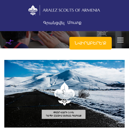
Մուտք
Գրանցվել
ՆՎԻՐԱԲԵՐԵ'Ք