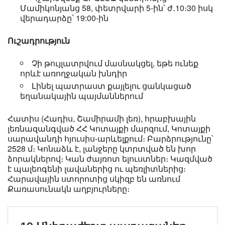
Մամիկոնյանց 58, փետրվարի 5-ին՝ ժ․10։30 իսկ
վերադարձը՝ 19:00-ին
Ուշադրություն
Չի թույլատրվում մասնակցել, եթե ունեք
որևէ առողջական խնդիր
Լինել պատրաստ քայլելու ցանկացած
եղանակային պայմաններում
Հատիս (Հադիս, Շամիրամի լեռ), հրաբխային
լեռնազանգված ՀՀ Կոտայքի մարզում, Կոտայքի
սարավանդի հյուսիս-արևելքում։ Բարձրությունը՝
2528 մ։ Կոնաձև է, լանջերը կտրտված են խոր
ձորակներով։ Կան ժայռոտ ելուստներ։ Կազմված
է պալեոգենի լավաներից ու պեռլիտներից։
Հարավային ստորոտից սկիզբ են առնում
Քառասունակն աղբյուրները։