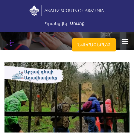
Մուտք
Գրանցվել
ՆՎԻՐԱԲԵՐԵ'Ք