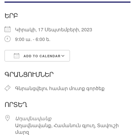
ԵՐԲ
Կիրակի, 17 Սեպտեմբերի, 2023
9:00 ա. - 6:00 ե.
ADD TO CALENDAR
Download ICS
Google Calendar
ԳՐԱՆՑՈՒՄՆԵՐ
Գնրանցվելու համար մուտք գործեք
ՈՐՏԵՂ
Աղավնավանք
Աղավնավանք, Համանուն գյուղ, Տավուշի
մարզ