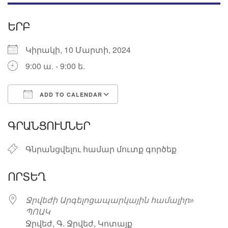
ԵՐԲ
Կիրակի, 10 Մարտի, 2024
9:00 ա. - 9:00 ե.
ADD TO CALENDAR
Download ICS
Google Calendar
ԳՐԱՆՑՈՒՄՆԵՐ
Գնրանցվելու համար մուտք գործեք
ՈՐՏԵՂ
Ջրվեժի Արգելոցապարկային համալիր»
ՊՈԱԿ
Ջրվեժ, Գ. Ջրվեժ, Կոտայք