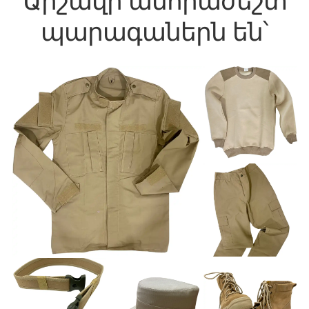
Արշավի անհրաժեշտ
պարագաներն են՝