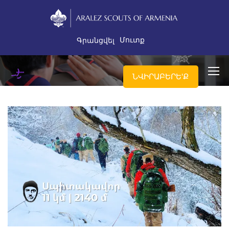
Մուտք
Գրանցվել
ՆՎԻՐԱԲԵՐԵ'Ք