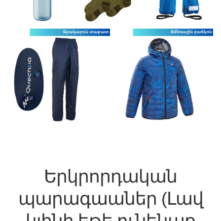
Երկրորդական
պարագաաներ (Լավ
կլինի եթե ունենաք