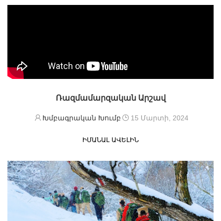
բնաշխարհով։Արա լեռան տարածքը հարուստ է
կենդանական աշխարհով։ Այստեղ բնակվում են
բազմաթիվ թռչնատեսակներ, սողուններ,
կրծողներ, ինչպես նաև արջեր, գայլեր, աղվեսներ և
այլն։
Ռազմամարզական Արշավ
Խմբագրական Խումբ
15 Մարտի, 2024
ԻՄԱՆԱԼ ԱՎԵԼԻՆ