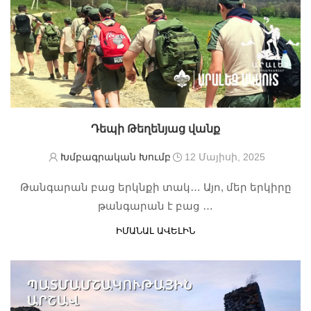
Դեպի Թեղենյաց վանք
Խմբագրական Խումբ
12 Մայիսի, 2025
Թանգարան բաց երկնքի տակ… Այո, մեր երկիրը
թանգարան է բաց …
ԻՄԱՆԱԼ ԱՎԵԼԻՆ