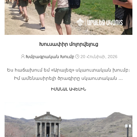
Խուսափիր մոլորվելուց
Խմբագրական Խումբ
20 Հունիսի, 2026
Ես հաճախում եմ «Արալեզ» սկաուտական խումբ։
Իմ ամենասիրելի ծրագիրը սկաուտական …
ԻՄԱՆԱԼ ԱՎԵԼԻՆ