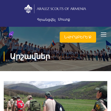
Մուտք
Գրանցվել
ՆՎԻՐԱԲԵՐԵ'Ք
Արշավներ