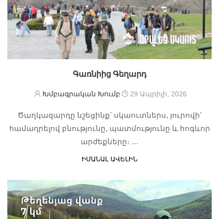
Գառնիից Գեղարդ
Խմբագրական Խումբ
29 Ապրիլի, 2026
Ծաղկազարդը նշեցինք՝ սկաուտներս, յուրովի՝
համադրելով բնությունը, պատմությունը և հոգևոր
արժեքները։ …
ԻՄԱՆԱԼ ԱՎԵԼԻՆ