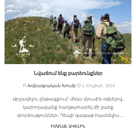
Նվաճում ենք բարձունքներ
Խմբագրական Խումբ
1 Հուլիսի, 2024
Արշավելու ընթացքում՝ մեկս մյուսին օգնելով,
կարողացանք հաղթահարել մի շարք
փորձություններ։ Դեպի գագաթ հասնելիս
վայելեցինք հրաշք բնապատկեր՝ մեր երկիրը
ԻՄԱՆԱԼ ԱՎԵԼԻՆ
գեղեցիկ և յուրահատուկ է իր կլիմայով և