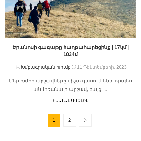
Երանոսի գագաթը հաղթահարեցինք | 17կմ |
1824մ
Խմբագրական Խումբ
11 Դեկտեմբերի, 2023
Մեր խմբի արշավները միշտ դասում ենք, որպես
անմոռանալի արշավ, բայց …
ԻՄԱՆԱԼ ԱՎԵԼԻՆ
1
2