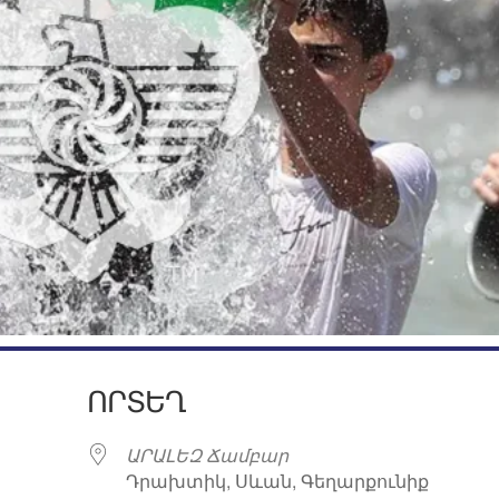
ՈՐՏԵՂ
ԱՐԱԼԵԶ Ճամբար
Դրախտիկ, Սևան, Գեղարքունիք