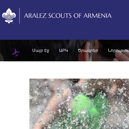
Մայր Էջ
ԱԲԿ
Ծրագրեր
Նորությո