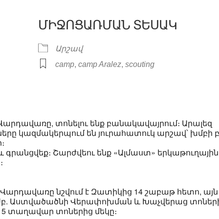
ՄԻՋՈՑԱՌՄԱՆ ՏԵՍԱԿ
ar
iCalendar
Office 365
Արշավ
,
,
camp
camp Aralez
scouting
Վարդավառը, տոնելու ենք բանակավայրում։ Արալեզ
 կազմակերպում են յուրահատուկ արշավ՝ խմբի բ
։
և գրանցվեք։ Շարժվեու ենք «Ալմաստ» երկաթուղային
։
արդավառը նշվում է Զատիկից 14 շաբաթ հետո, այն
, Սբ. Աստվածածնի Վերափոխման և Խաչվերաց տոներ
ւ 5 տաղավար տոներից մեկը։