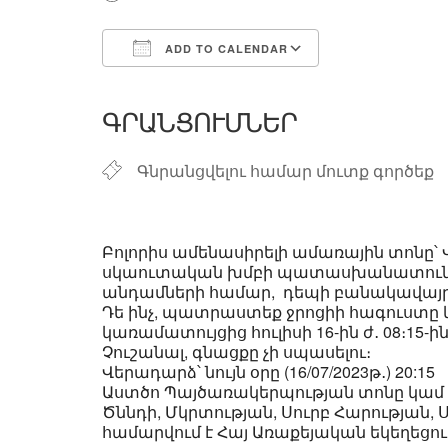
ADD TO CALENDAR
Download ICS
Google Calend
ԳՐԱՆՑՈՒՄՆԵՐ
Գնրանցվելու համար մուտք գործեք
Բոլորիս ամենասիրելի ամառային տոնը՝ 
սկաուտական խմբի պատասխանատուները
անդամների համար, դեպի բանակավայր
Դե ինչ, պատրաստեք ջրոցիի հագուստը 
կառամատույցից հուլիսի 16-ին ժ․ 08։15-ին
Չուշանալ, գնացքը չի սպասելու։
Վերադարձ՝ նույն օրը (16/07/2023թ․) 20:15
Աստծո Պայծառակերպության տոնը կամ Վ
Ծննդի, Մկրտության, Սուրբ Հարության
համարվում է Հայ Առաքեյական եկեղեցո