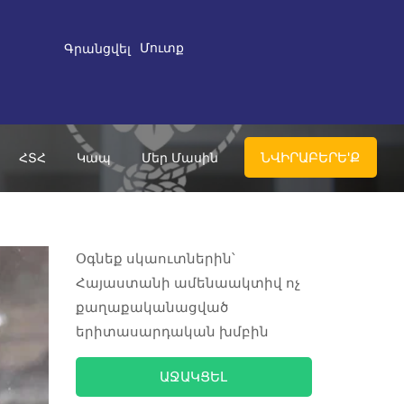
Մուտք
Գրանցվել
ՆՎԻՐԱԲԵՐԵ'Ք
ՀՏՀ
Կապ
Մեր Մասին
Օգնեք սկաուտներին՝
Հայաստանի ամենաակտիվ ոչ
քաղաքականացված
երիտասարդական խմբին
ԱՋԱԿՑԵԼ