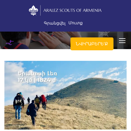
Մուտք
Գրանցվել
ՆՎԻՐԱԲԵՐԵ'Ք