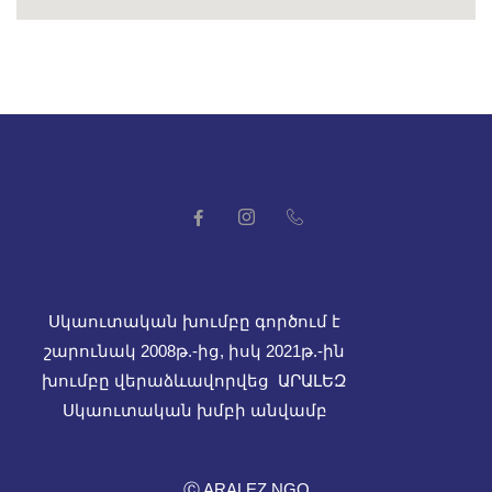
Սկաուտական խումբը գործում է
շարունակ 2008թ.-ից, իսկ
2021թ.-ին
խումբը վերաձևավորվեց ԱՐԱԼԵԶ
Սկաուտական խմբի անվամբ
Ⓒ ARALEZ NGO