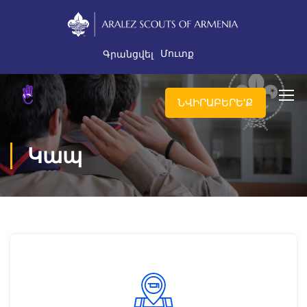
Մուտք
Գրանցվել
ՆՎԻՐԱԲԵՐԵ'Ք
Կապ