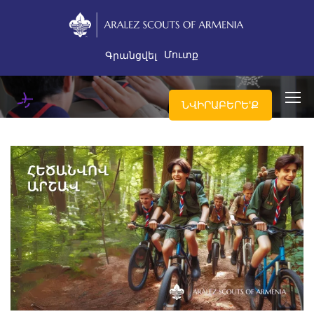
Մուտք
Գրանցվել
ՆՎԻՐԱԲԵՐԵ'Ք