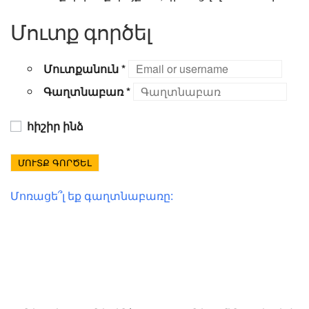
Մուտք գործել
Մուտքանուն
*
Գաղտնաբառ
*
հիշիր ինձ
ՄՈՒՏՔ ԳՈՐԾԵԼ
Մոռացե՞լ եք գաղտնաբառը: