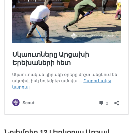
Նոյեմբեր 12 | Երկօրյա Արշավ