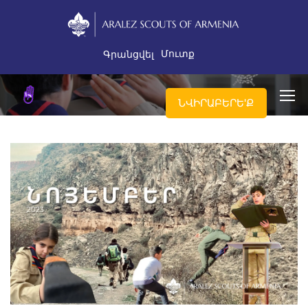
Մուտք
Գրանցվել
ՆՎԻՐԱԲԵՐԵ'Ք