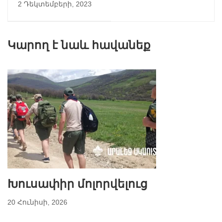
Երդվեցին
Խելքի՛
2 Դեկտեմբերի, 2023
Աշեցեք
Կարող է նաև հավանեք
Խուսափիր մոլորվելուց
20 Հունիսի, 2026