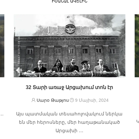
ԻՄԱՆԱԼ ԱՎԵԼԻՆ
32 Տարի առաջ Արցախում տոն էր
Սարօ Թաթյոս
9 Մայիսի, 2024
 …
Այս պատմական տեսահոլովակում ներկա
Կ
են մեր հերոսները, մեր հաղաթանակած
Արցախի …