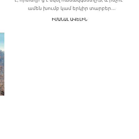
ամեն խումբ կամ երկիր տարբեր
համազգեստ ունի:
ԻՄԱՆԱԼ ԱՎԵԼԻՆ