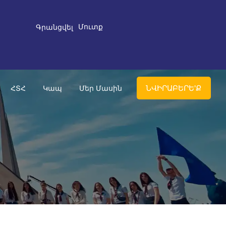
Մուտք
Գրանցվել
ՆՎԻՐԱԲԵՐԵ'Ք
ՀՏՀ
Կապ
Մեր Մասին