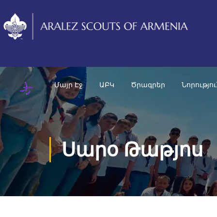
Մայր Էջ
ԱԲԿ
Ծրագրեր
Նորությո
Սարօ Թաթյոս