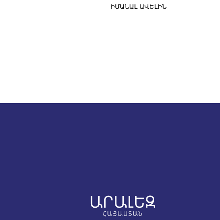
ԻՄԱՆԱԼ ԱՎԵԼԻՆ