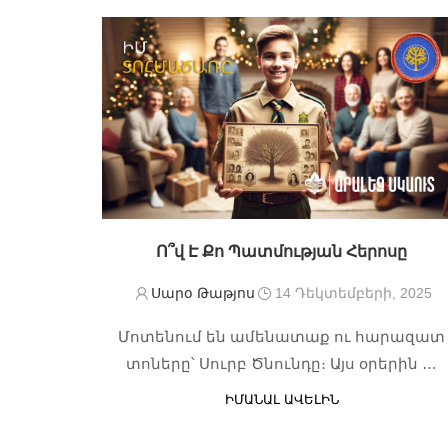
Ո՞վ Է Քո Պատմության Հերոսը
Սարօ Թաթյոս
14 Դեկտեմբերի, 2025
Մոտենում են ամենատաք ու հարազատ
տոները՝ Սուրբ Ծնունդը։ Այս օրերին …
ԻՄԱՆԱԼ ԱՎԵԼԻՆ