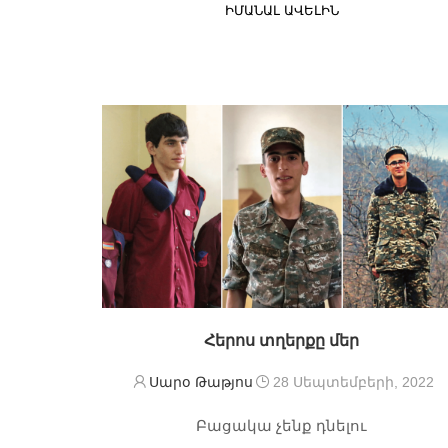
ԻՄԱՆԱԼ ԱՎԵԼԻՆ
Հերոս տղերքը մեր
Սարօ Թաթյոս
28 Սեպտեմբերի, 2022
Բացակա չենք դնելու