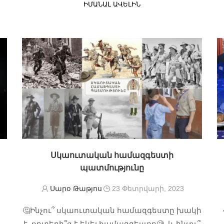
ԻՄԱՆԱԼ ԱՎԵԼԻՆ
Սկաուտական համազգեստի
պատմությունը
Սարօ Թաթյոս
23 Փետրվարի, 2023
🤔Ինչու՞ սկաուտական համազգեստը խակի
է, որտեղի՞ց է եկել համազգեստը🧐, և ինչու՞