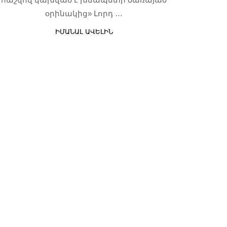
օրինակից» Լորդ …
ԻՄԱՆԱԼ ԱՎԵԼԻՆ