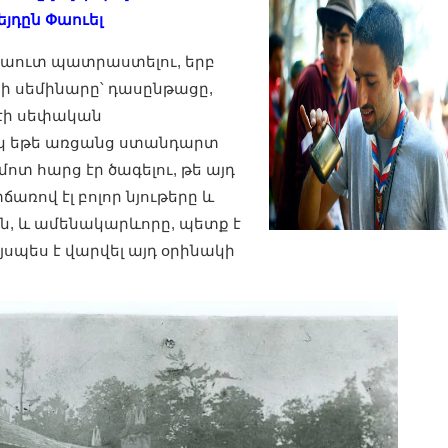
եյդըն Փաուել
սկաուտ պատրաստելու, երբ
բի սեմինարը՝ դասընթացը,
 էի սեփական
իսկ եթե առցանց ստանդարտ
ոտ հարց էր ծագելու, թե այդ
առով էլ բոլոր նյութերը և
ն, և ամենակարևորը, պետք է
յսպես է վարվել այդ օրինակի