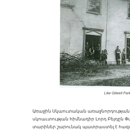
Like Gilwell Par
Առաջին Սկաուտական առաջնորդության ս
սկոաւտության հիմնադիր Լորդ Բեյդըն Փաո
տարիներ շարունակ պատրաստել է հազ