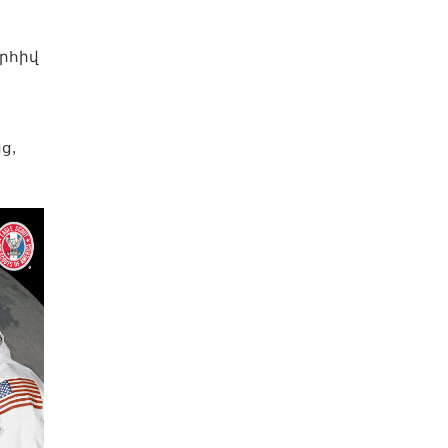
որհիվ
ց,