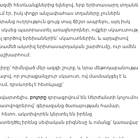
զմի հետևանքներից ելնելով, երբ երիտասարդ տղան
ւմ էր, իսկ փոքր անչափահաս տղաները չունեին
նց ուղղություն ցույց տալ ճիշտ ապրելու, այդ իսկ
ը, և սկսեց պատրաստել առաջնորդներ, ովքեր սկաուտութ
լ գործով երեխաներին՝ սկաուտներին, և այդպիսով
նամեծ ակտիվ երիտասարդական շարժումը, ուր ամեն
 աշխարհում:
րը՝ հիմնված մեր ազգի շուրջ, և նրա մեթոդաբանությ
լով, որ յուրաքանչյուր սկաուտ, ով մասնակցել է և
մ, դրսևորել է հետևյալը՝
ավարտելիս,
բոլորը
զորացրվում են Սերժանտի կոչումով
ատվոգրերով՝ գերազանց ծառայության համար,
 հետո, ակտիվորեն կերտել են իրենց
ստեղծել իրենց սեփական բիզնեսը և ոմանք՝ կառավա