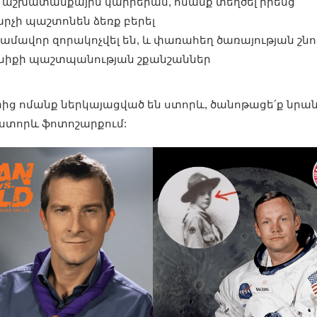
նց աշխատանքային կարիերան, ոմանք տեղծել իրենց
րչի պաշտոնեն ձեռք բերել
 կամավոր զորակոչվել են, և փառահեղ ծառայության շն
ենիքի պաշտպանության շքանշաններ
ց ոմանք ներկայացված են ստորև, ծանոթացե՛ք նրան
ի ստորև ֆոտոշարքում: