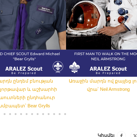
արդն ընդեմ բնության
Առաջին մարդն ով քայլեց լո
ղորթավար և աշխարհի
վրա՝ Neil Armstrong
աուտների ընդհանուր
Խմբապետ՝ Bear Grylls
Կիսվել