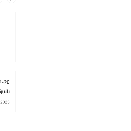
ութը
ճյան
2023