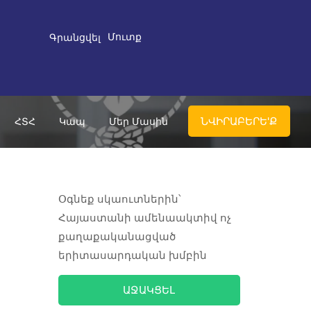
Մուտք
Գրանցվել
ՆՎԻՐԱԲԵՐԵ'Ք
ՀՏՀ
Կապ
Մեր Մասին
Օգնեք սկաուտներին՝
Հայաստանի ամենաակտիվ ոչ
քաղաքականացված
երիտասարդական խմբին
ԱՋԱԿՑԵԼ