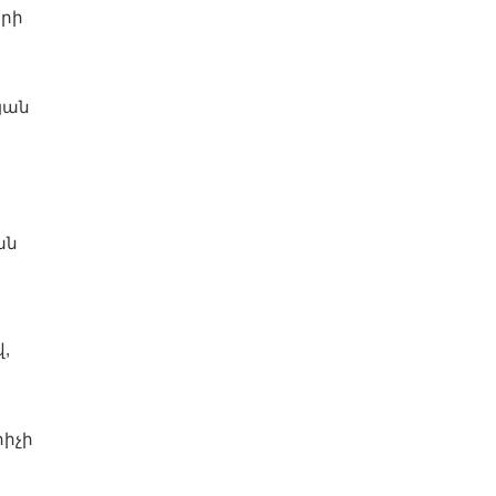
երի
յան
ան
,
րիչի