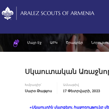
Մայր Էջ
ԱԲԿ
Ծրագրեր
Նորությո
Սկաուտական Առաջնորդ
Խմբագիր՝
Ամսաթիվ
Սարօ Թաթյոս
17 Փետրվարի, 2023
«Սկաուտին մարզելու հաջողությունը մ