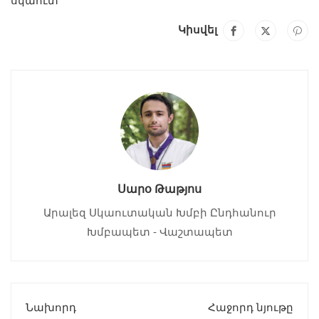
սկաուտ
Կիսվել
Սարօ Թաթյոս
Արալեզ Սկաուտական Խմբի Ընդհանուր
Խմբապետ - Վաշտապետ
Նախորդ
Հաջորդ նյութը