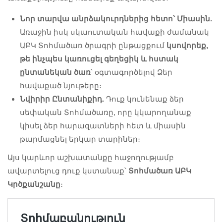
Նոր տարվա անրձակուրդներից հետո՝ Միասին.
Առաջին իսկ սկաուտական հավաքի ժամանակ
ԱԲԿ Տոհմածառ ծրագրի ընթացքում
կսովորեք,
թե ինչպես կառուցել գեղեցիկ և հստակ
ընտանեկան ծառ
՝ օգտագործելով Ձեր
հավաքած նյութերը։
Նվիրիր Ընտանիքիդ.
Դուք կունենաք ձեր
սեփական Տոհմածառը, որը կկարողանաք
կիսել ձեր հարազատների հետ և միասին
թարմացնել երկար տարիներ։
Այս կարևոր աշխատանքը հաջողությամբ
ավարտելուց դուք կստանաք՝
Տոհմածառ ԱԲԿ
Կրծքանշանը
։