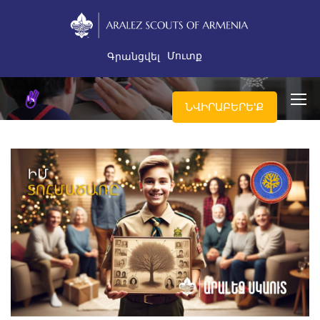
Մուտք
Գրանցվել
ՆՎԻՐԱԲԵՐԵ'Ք