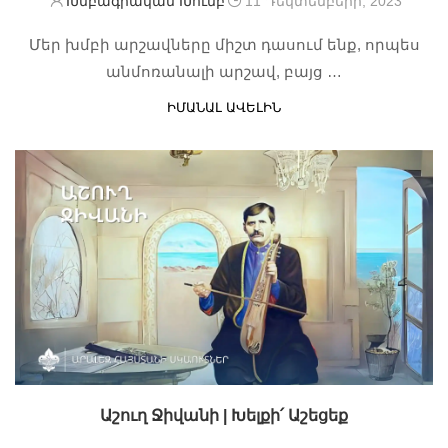
Խմբագրական Խումբ
11 Դեկտեմբերի, 2023
Մեր խմբի արշավները միշտ դասում ենք, որպես
անմոռանալի արշավ, բայց …
ԻՄԱՆԱԼ ԱՎԵԼԻՆ
Աշուղ Ջիվանի | Խելքի՛ Աշեցեք