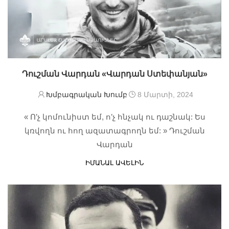
Դուշման Վարդան «Վարդան Ստեփանյան»
Խմբագրական Խումբ
8 Մարտի, 2024
« Ո’չ կոմունիստ եմ, ո’չ հնչակ ու դաշնակ: Ես
կռվողն ու հող ազատագրողն եմ: » Դուշման
Վարդան
ԻՄԱՆԱԼ ԱՎԵԼԻՆ