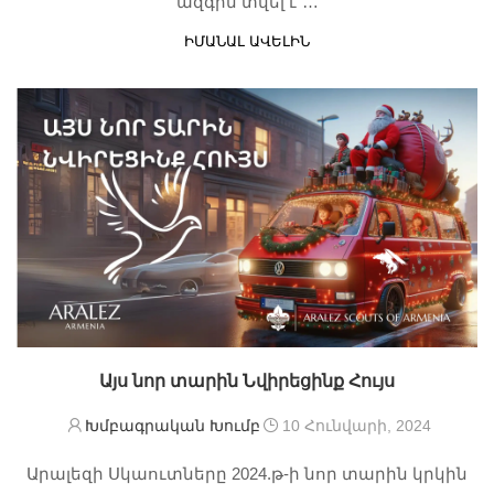
ազգին տվել է …
ԻՄԱՆԱԼ ԱՎԵԼԻՆ
Այս նոր տարին Նվիրեցինք Հույս
Խմբագրական Խումբ
10 Հունվարի, 2024
Արալեզի Սկաուտները 2024.թ-ի նոր տարին կրկին