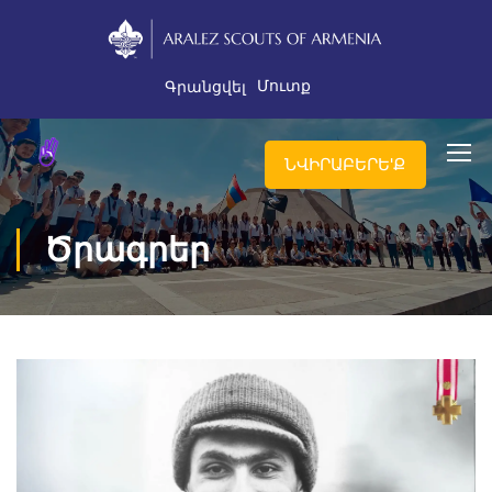
Մուտք
Գրանցվել
ՆՎԻՐԱԲԵՐԵ'Ք
Ծրագրեր