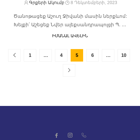
Գրքերի Ակումբ
8 Դեկտեմբերի, 2023
Ծանոթացեք Աշուղ Ջիվանի մասին ներքևոմ:
Խելքի՛ Աշեցեք Նվեր ալեքսանդրապոլցի Պ. …
ԻՄԱՆԱԼ ԱՎԵԼԻՆ
1
…
4
5
6
…
10