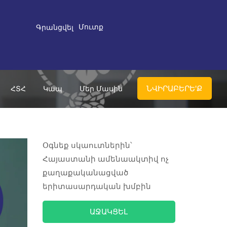
Մուտք
Գրանցվել
ՆՎԻՐԱԲԵՐԵ'Ք
ՀՏՀ
Կապ
Մեր Մասին
Օգնեք սկաուտներին՝
Հայաստանի ամենաակտիվ ոչ
քաղաքականացված
երիտասարդական խմբին
ԱՋԱԿՑԵԼ