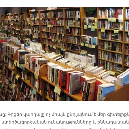
Գրքեր կարդալը ոչ միայն ընդլայնում է մեր գիտելիքն
ւնը, ստեղծագործական ունակությունները և քննադատա