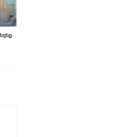
շեցեք