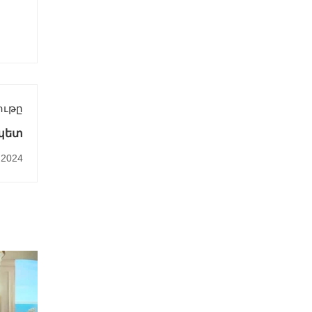
ութը
պետ
2024