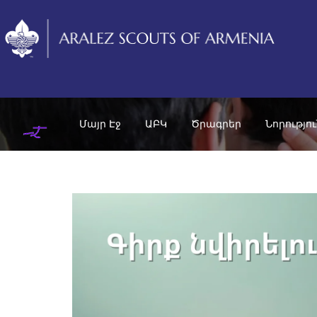
Մայր Էջ
ԱԲԿ
Ծրագրեր
Նորությո