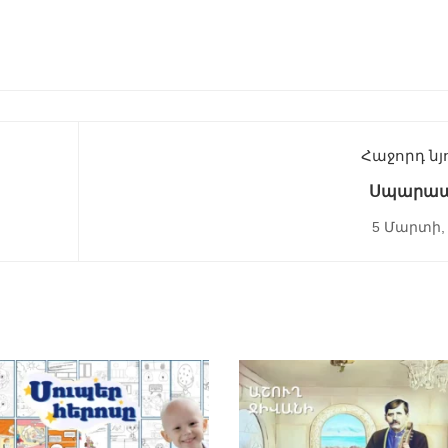
Հաջորդ նյ
Սպարա
5 Մարտի, 