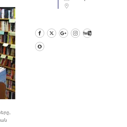
երը,
կան