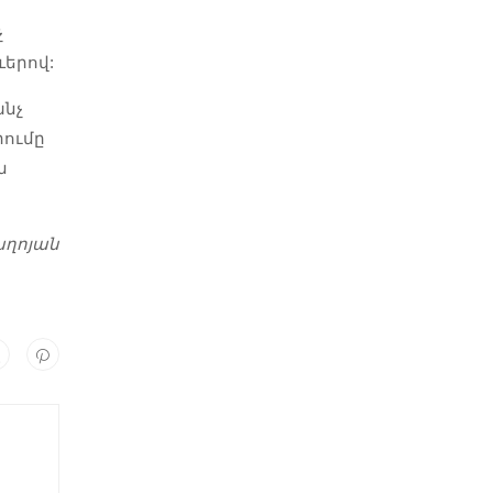
չ
ևերով:
անչ
րումը
ն
աղոյան