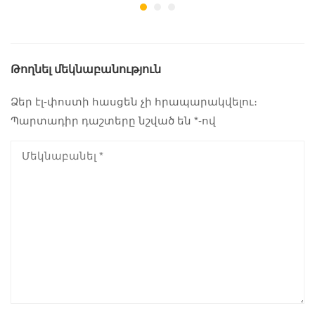
Թողնել մեկնաբանություն
Ձեր էլ-փոստի հասցեն չի հրապարակվելու։
Պարտադիր դաշտերը նշված են
*
-ով
#սկաուտակ
#սկաուտակ
#սկաուտակ
ան
ան
ան
#սկաուտակ
#սկաուտակ
#սկաուտակ