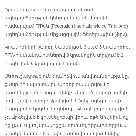
Որպես աշխարհում սպորտի տեսակ
աղեղնաձգության կենտրոնական մարմին է
համարվում FITA-ն (Fédération Internationale de Tir à l’Arc)
աղեղնաձգության միջազգային ֆեդերացիա (ֆր.))։
Կրակոցների շարքը կազմված է 3 կամ 6 կրակոցից։
FITA-ի ստանդարտներով 3 կրակոցին տրվում է 2
րոպե, իսկ 6 կրակոցին 4 րոպե։
Մեծ ուշադրություն է դարձվում անվտանգությանը,
քանի որ սպորտային աղեղը համարվում է
պոտենցյալ մահացու զենք։ Անփորձ մարդը ավելի
լավ է չձգի աղեղը։ Արգելված է ձգել աղեղը դեպի
մարդկանց կողմը, նույնիսկ եթե այն լիցքավորված
չէ։ Արգելված է կրակել դեպի վերև, եթե նույնիսկ ոչ-
ոք չկա։ Սկսել կրակոցը և հետևել թիրախներին, և
կրակել կարելի է միայն դատավորի հրամանից