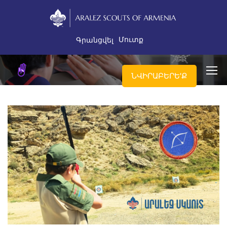
Մուտք
Գրանցվել
ՆՎԻՐԱԲԵՐԵ'Ք