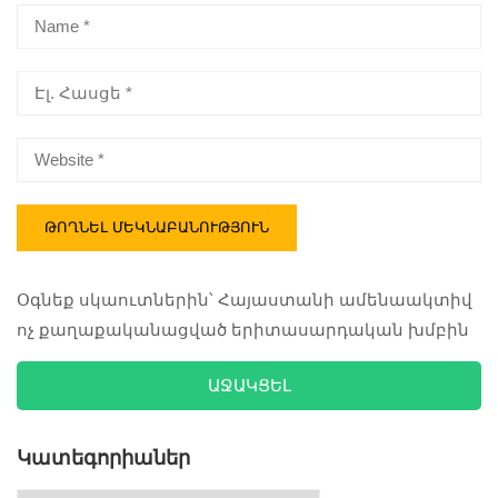
ան
ան
ան
Օգնեք սկաուտներին՝ Հայաստանի ամենաակտիվ
ոչ քաղաքականացված երիտասարդական խմբին
#Aralez
#Aralez
#Aralez
ԱՋԱԿՑԵԼ
#AralezScouts
#AralezScouts
#AralezScouts
#scout
#scout
#scout
#Հայսկաուտ
#Հայսկաուտ
#Հայսկաուտ
Կատեգորիաներ
#սկաուտությ
#սկաուտությ
#սկաուտությ
ունբոլորիհամ
ունբոլորիհամ
ունբոլորիհամ