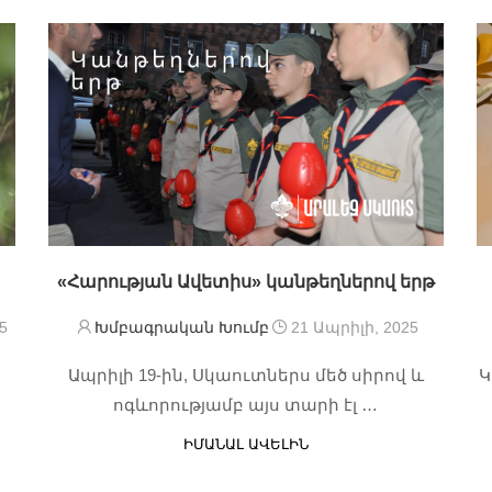
«Հարության Ավետիս» կանթեղներով երթ
5
Խմբագրական Խումբ
21 Ապրիլի, 2025
Ապրիլի 19-ին, Սկաուտներս մեծ սիրով և
Կ
ոգևորությամբ այս տարի էլ …
ԻՄԱՆԱԼ ԱՎԵԼԻՆ