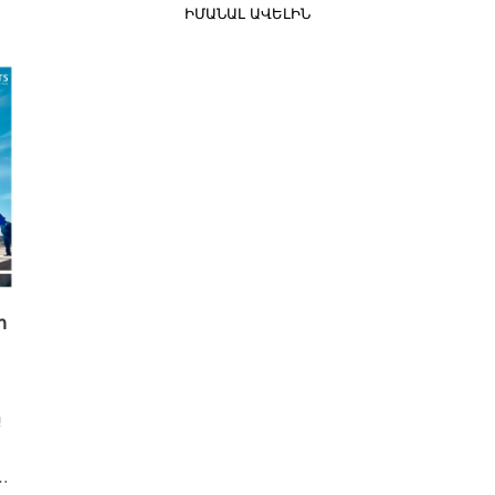
280 քառակուսի մետր է. այն տարածվում է
ն:
ԻՄԱՆԱԼ ԱՎԵԼԻՆ
տան, բակի տակ:
ի
ը