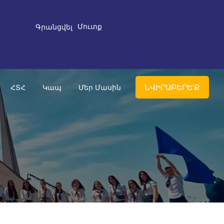
Մուտք
Գրանցվել
ՆՎԻՐԱԲԵՐԵ'Ք
ՀՏՀ
Կապ
Մեր Մասին