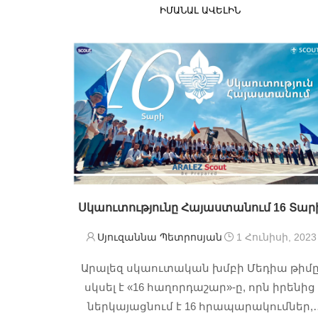
իսկականԱզատ, անկախ, Մայր Հայաստա
ԻՄԱՆԱԼ ԱՎԵԼԻՆ
Սկաուտներս …
Սկաուտությունը Հայաստանում 16 Տար
Սյուզաննա Պետրոսյան
1 Հունիսի, 2023
Արալեզ սկաուտական խմբի Մեդիա թիմ
սկսել է «16 հաղորդաշար»-ը, որն իրենից
ներկայացնում է 16 հրապարակումներ,