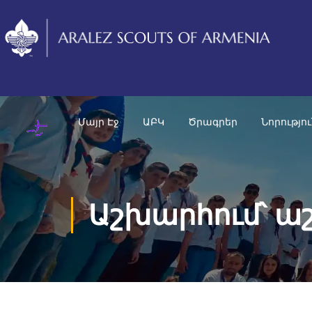
Մայր Էջ
ԱԲԿ
Ծրագրեր
Նորությո
Աշխարհում՝ ա