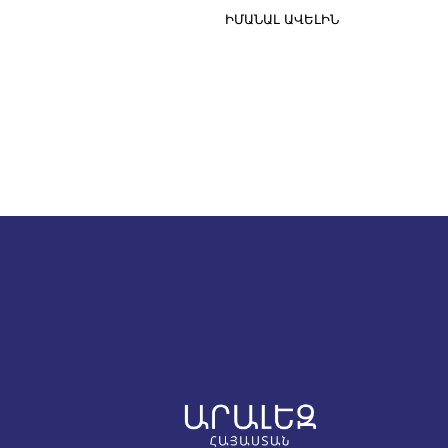
որոնցում ամփոփվելու է սկաուտության 1
ԻՄԱՆԱԼ ԱՎԵԼԻՆ
տարվա գործունեությունը Հայաստանում
Հաղորդաշարի շրջանակներում տեղի
կունենան հարցազրույցներ սկաուտների
նրանց ծնողների հետ, ինչպես նաև
պատասխանատուների և ղեկավարի հետ
բացի այդ կհրապարակվեն
գործունեությունը նկարագրող
լուսանկարներ, տեսանյութեր, որոնք մին
այսօր ոչ մի տեղ չեն հրապարակվել։