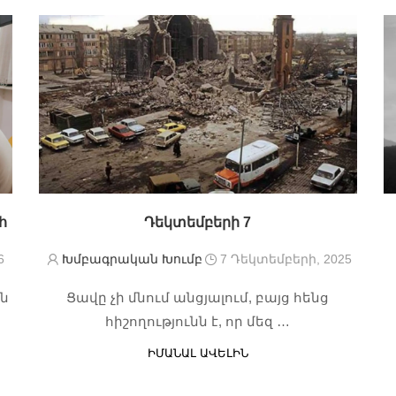
հ
Դեկտեմբերի 7
6
Խմբագրական Խումբ
7 Դեկտեմբերի, 2025
ն
Ցավը չի մնում անցյալում, բայց հենց
…
հիշողությունն է, որ մեզ …
ԻՄԱՆԱԼ ԱՎԵԼԻՆ