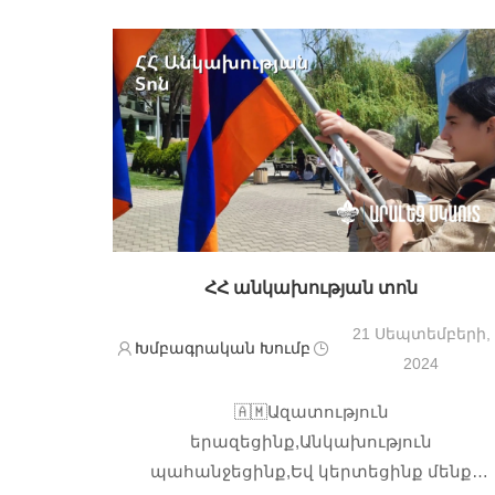
ՀՀ անկախության տոն
21 Սեպտեմբերի,
Խմբագրական Խումբ
2024
🇦🇲Ազատություն
երազեցինք,Անկախություն
պահանջեցինք,Եվ կերտեցինք մենք