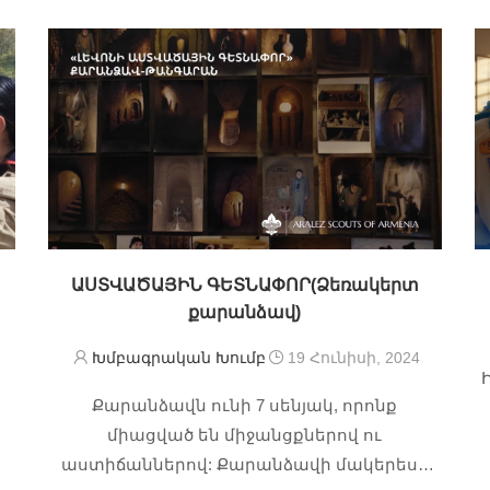
ԱՍՏՎԱԾԱՅԻՆ ԳԵՏՆԱՓՈՐ(Ձեռակերտ
քարանձավ)
Խմբագրական Խումբ
19 Հունիսի, 2024
Քարանձավն ունի 7 սենյակ, որոնք
միացված են միջանցքներով ու
աստիճաններով: Քարանձավի մակերեսը