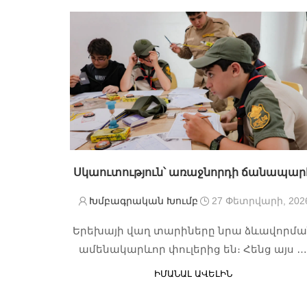
Սկաուտություն՝ առաջնորդի ճանապար
Խմբագրական Խումբ
27 Փետրվարի, 202
Երեխայի վաղ տարիները նրա ձևավորմա
ամենակարևոր փուլերից են։ Հենց այս 
ԻՄԱՆԱԼ ԱՎԵԼԻՆ