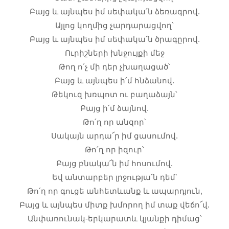
Բայց և այնպես իմ սեփակա՛ն ձեռագրով.
Այլոց կողմից չարդարացվող՝
Բայց և այնպես իմ սեփակա՛ն ծրագըրով.
Ուրիշների խնջույքի մեջ
Թող ո՛չ մի դեր չխաղացած՝
Բայց և այնպես ի՛մ հնձանով.
Թեկուզ խռպոտ ու բաղաձայն՝
Բայց ի՛մ ձայնով.
Թո՛ղ որ անզոր՝
Սակայն արդա՜ր իմ ցասումով.
Թո՛ղ որ իզուր՝
Բայց բնակա՜ն իմ հոսումով.
Եվ անտարբեր լրջությա՛ն դեմ՝
Թո՛ղ որ գուցե անհետևանք և ապարդյուն,
Բայց և այնպես միտք խմորող իմ տաք վեճո՜վ.
Անփառունակ-երկարատև կյանքի դիմաց՝