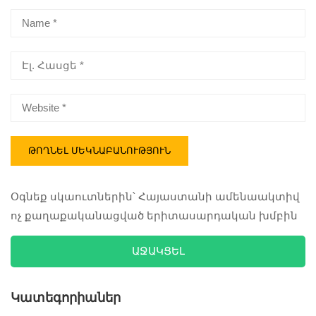
Օգնեք սկաուտներին՝ Հայաստանի ամենաակտիվ
ոչ քաղաքականացված երիտասարդական խմբին
ԱՋԱԿՑԵԼ
Կատեգորիաներ