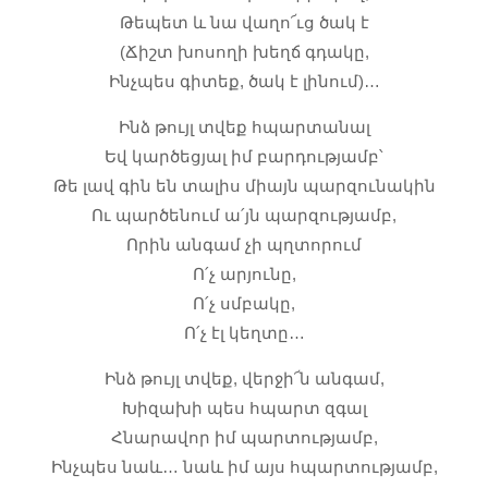
Թեպետ և նա վաղո՜ւց ծակ է
(Ճիշտ խոսողի խեղճ գդակը,
Ինչպես գիտեք, ծակ է լինում)…
Ինձ թույլ տվեք հպարտանալ
Եվ կարծեցյալ իմ բարդությամբ՝
Թե լավ գին են տալիս միայն պարզունակին
Ու պարծենում ա՛յն պարզությամբ,
Որին անգամ չի պղտորում
Ո՛չ արյունը,
Ո՛չ սմբակը,
Ո՛չ էլ կեղտը…
Ինձ թույլ տվեք, վերջի՜ն անգամ,
Խիզախի պես հպարտ զգալ
Հնարավոր իմ պարտությամբ,
Ինչպես նաև… նաև իմ այս հպարտությամբ,