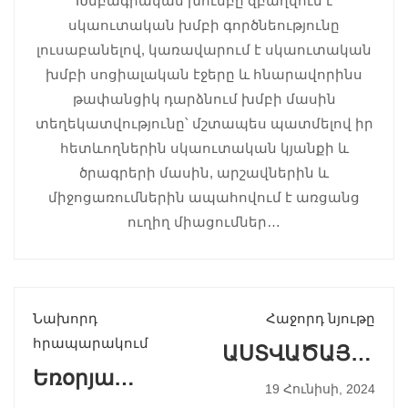
Խմբագրական խումբը զբաղվում է
սկաուտական խմբի գործնեությունը
լուսաբանելով, կառավարում է սկաուտական
խմբի սոցիալական էջերը և հնարավորինս
թափանցիկ դարձնում խմբի մասին
տեղեկատվությունը՝ մշտապես պատմելով իր
հետևողներին սկաուտական կյանքի և
ծրագրերի մասին, արշավներին և
միջոցառումներին ապահովում է առցանց
ուղիղ միացումներ…
Նախորդ
Հաջորդ նյութը
հրապարակում
ԱՍՏՎԱԾԱՅԻՆ
Եռօրյա
ԳԵՏՆԱՓՈՐ(Ձեռ
19 Հունիսի, 2024
անմոռանալի