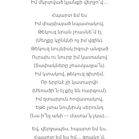
Իմ մկրտված կյանքի վերջո՜վ…
Հպարտ եմ ես
Իմ փայփայած նպատակով,
Թեկուզ նրան չհասնե՜մ էլ
(Մեղքը կընկնի ոչ իմ վզին).
Թեկուզ նույնիսկ իզուր անցած
Ուրախ ու նուրբ իմ կատակով
(Տափակները չհասկացա՜ն).
Իմ կտակով, թեկուզ գիտեմ,
Որ երբևէ չի կատարվի
(Մեռածի՜ն էլ քիչ են հարգում).
Իմ զտարյուն հովատակով,
Եթե չտա նույնիսկ սերունդ
(Նա ի՞նչ անի — մատա՜կ չկա)…
Եվ, վերջապես, հպարտ եմ ես,
Հպարտ եմ ես իմ… գդակո՛վ,