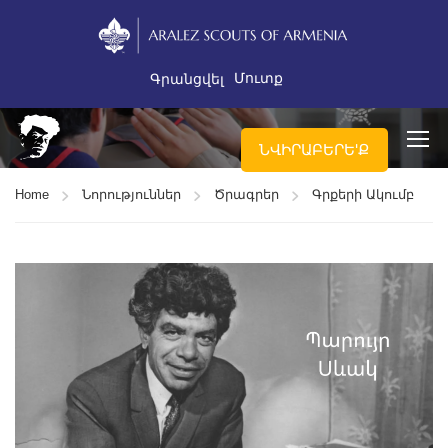
Մուտք
Գրանցվել
ՆՎԻՐԱԲԵՐԵ'Ք
Home
Նորություններ
Ծրագրեր
Գրքերի Ակումբ