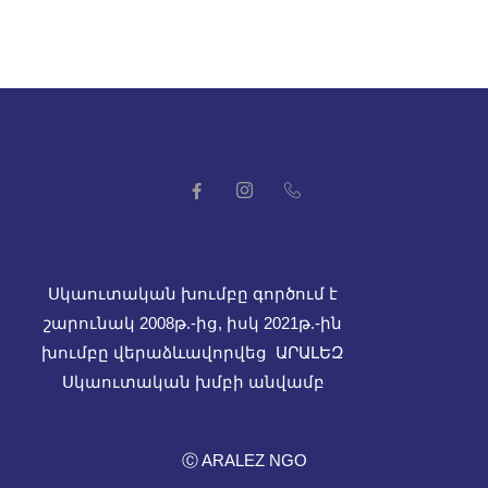
Սկաուտական խումբը գործում է
շարունակ 2008թ.-ից, իսկ
2021թ.-ին
խումբը վերաձևավորվեց ԱՐԱԼԵԶ
Սկաուտական խմբի անվամբ
Ⓒ ARALEZ NGO