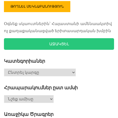
Օգնեք սկաուտներին՝ Հայաստանի ամենաակտիվ
ոչ քաղաքականացված երիտասարդական խմբին
ԱՋԱԿՑԵԼ
Կատեգորիաներ
Հրապարակումներ ըստ ամսի
Առաջիկա Ծրագրեր