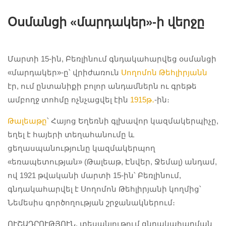
Օսմանցի «մարդակեր»-ի վերջը
Մարտի 15-ին, Բեռլինում գնդակահարվեց օսմանցի
«մարդակեր»-ը՝ վրիժառուն
Սողոմոն Թեհլիրյանն
էր, ում ընտանիքի բոլոր անդամներն ու գրեթե
ամբողջ տոհմը ոչնչացվել էին
1915թ․
-ին։
Թալեաթը
՝ Հայոց Եղեռնի գլխավոր կազմակերպիչը,
եղել է հայերի տեղահանումը և
ցեղասպանությունը կազմակերպող
«եռապետության» (Թալեաթ, Էնվեր, Ջեմալ) անդամ,
ով 1921 թվականի մարտի 15-ին՝ Բեռլինում,
գնդակահարվել է Սողոմոն Թեհլիրյանի կողմից՝
Նեմեսիս գործողության շրջանակներում։
ՈՒՇԱԴՐՈՒԹՅՈՒՆ, տեսանյութում գնդակահարման