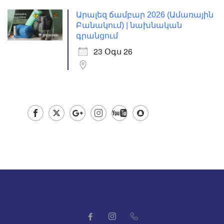
Արալեզ ճամբար 2026 (Ամառային
Բանակում) | նախնական
գրանցում
23 Օգս 26