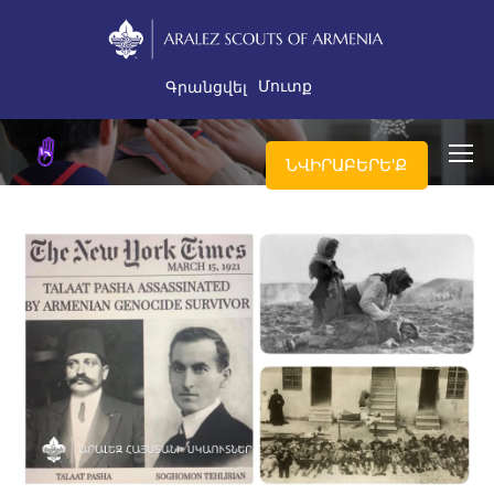
Մուտք
Գրանցվել
ՆՎԻՐԱԲԵՐԵ'Ք