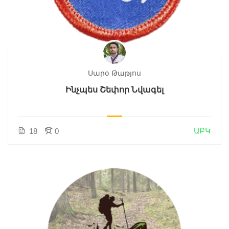
Սարօ Թաթյոս
Ինչպես Շեփոր Նվագել
ԱԲԿ
18
0