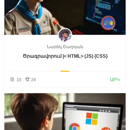
Նարեկ Շաղոյան
Ծրագրավորում |< HTML> (JS) {CSS}
ԱԲԿ
10
24