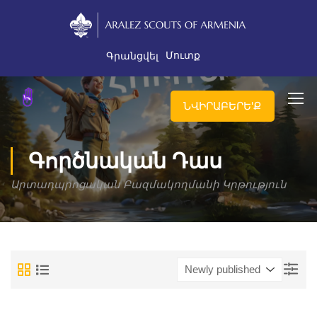
Մուտք
Գրանցվել
ՆՎԻՐԱԲԵՐԵ'Ք
Գործնական Դաս
Արտադպրոցական Բազմակողմանի Կրթություն