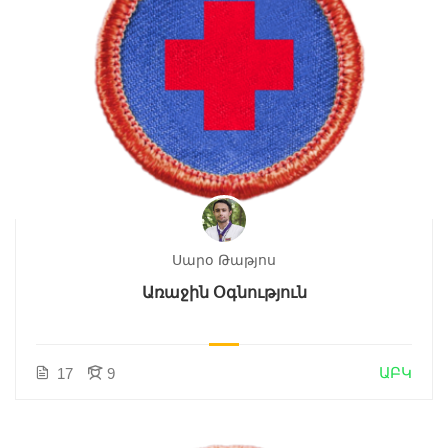
Սարօ Թաթյոս
Առաջին Օգնություն
ԱԲԿ
17
9