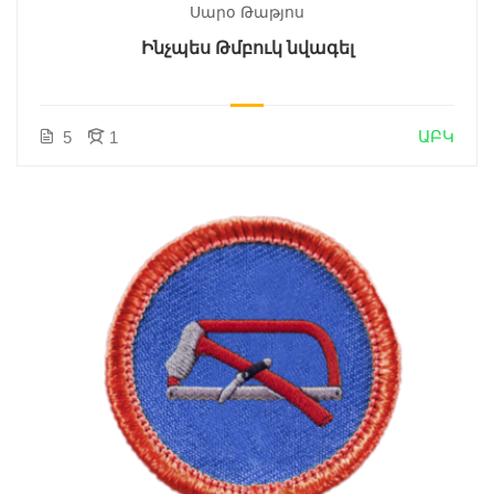
Սարօ Թաթյոս
Ինչպես Թմբուկ նվագել
ԱԲԿ
5
1