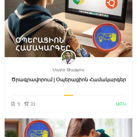
Սարօ Թաթյոս
Ծրագրավորում | Օպերացիոն Համակարգեր
ԱԲԿ
9
33