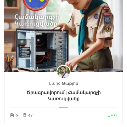
Սարօ Թաթյոս
Ծրագրավորում | Համակարգչի
Կառուցվածք
ԱԲԿ
9
47