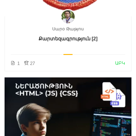
Սարօ Թաթյոս
Քարտեզագրություն [2]
ԱԲԿ
1
27