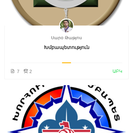
Սարօ Թաթյոս
Խմբապետություն
ԱԲԿ
7
2