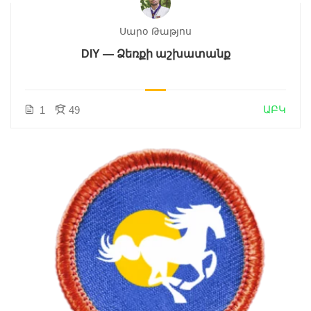
Սարօ Թաթյոս
DIY — Ձեռքի աշխատանք
ԱԲԿ
1
49