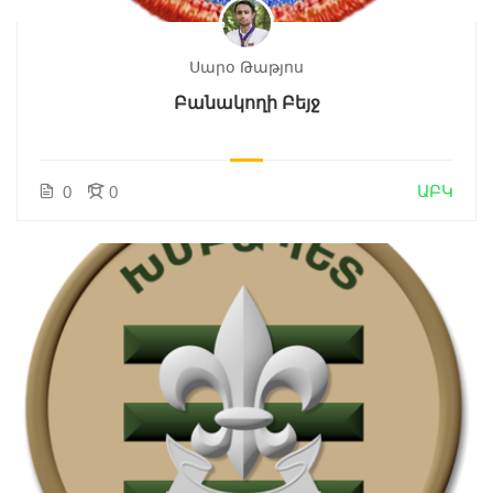
Սարօ Թաթյոս
Բանակողի Բեյջ
ԱԲԿ
0
0