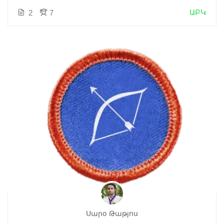
ԱԲԿ
2
7
Սարօ Թաթյոս