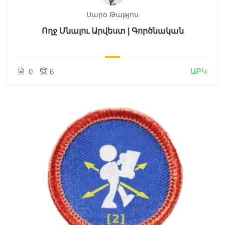
Սարօ Թաթյոս
Ողջ Մնալու Արվեստ | Գործնական
ԱԲԿ
0
6