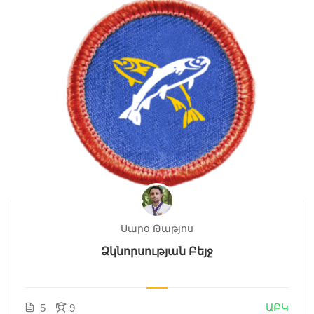
Սարօ Թաթյոս
Ձկնորսության Բեյջ
ԱԲԿ
5
9