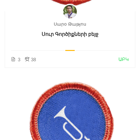
Սարօ Թաթյոս
Սուր Գործիքների բեյջ
ԱԲԿ
3
38