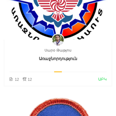
Սարօ Թաթյոս
Առաջնորդություն
ԱԲԿ
12
12