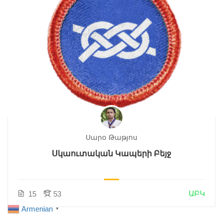
Սարօ Թաթյոս
Սկաուտական Կապերի Բեյջ
ԱԲԿ
15
53
Armenian
▼