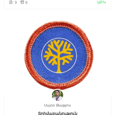
ԱԲԿ
9
6
Սարօ Թաթյոս
Տոհմաբանություն