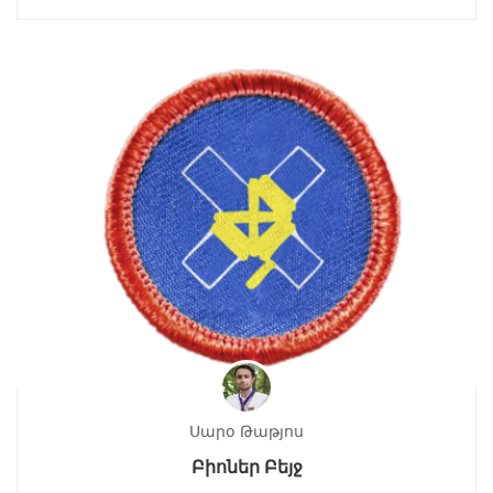
Սարօ Թաթյոս
Բիոներ Բեյջ