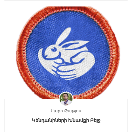
Սարօ Թաթյոս
Կենդանիների Խնամքի Բեյջ