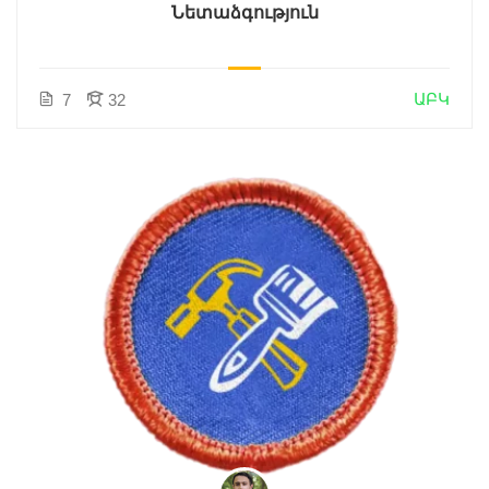
Նետաձգություն
ԱԲԿ
7
32