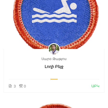
Սարօ Թաթյոս
Լողի Բեյջ
ԱԲԿ
3
0