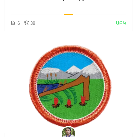
ԱԲԿ
6
38