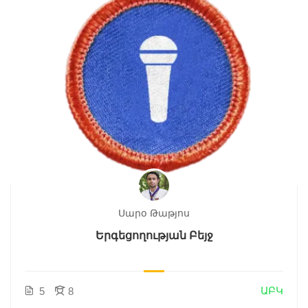
Սարօ Թաթյոս
Երգեցողության Բեյջ
ԱԲԿ
5
8