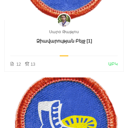
Սարօ Թաթյոս
Ձիավարության Բեյջ [1]
ԱԲԿ
12
13