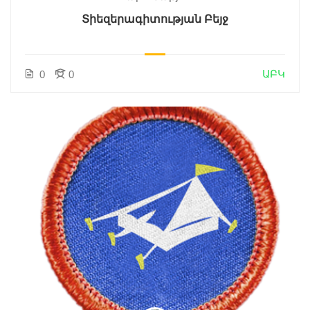
Տիեզերագիտության Բեյջ
ԱԲԿ
0
0