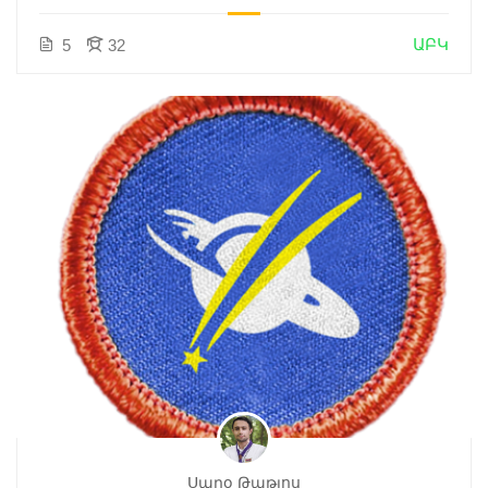
ԱԲԿ
5
32
Սարօ Թաթյոս