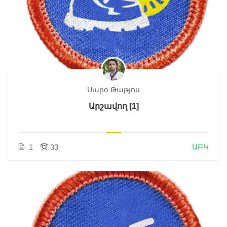
Սարօ Թաթյոս
Արշավող [1]
ԱԲԿ
1
33