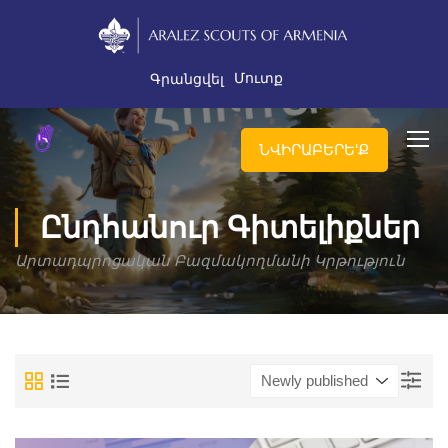
Մուտք
Գրանցվել
ՆՎԻՐԱԲԵՐԵ'Ք
Ընդհանուր Գիտելիքներ
Արտադպրոցական Բազմակողմանի Կրթություն