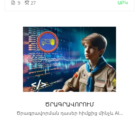
ԱԲԿ
9
27
ԾՐԱԳՐԱՎՈՐՈՒՄ
Ծրագրավորման դասեր հիմքից մինչև AI...