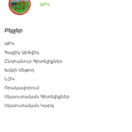
ԱԲԿ
Բեյջեր
ԱԲԿ
Գայլիկ Արծվիկ
Ընդհանուր Գիտելիքներ
Խմբի Մեթոդ
ՆԶԿ
Որակավորում
Սկաուտական Գիտելիքներ
Սկաուտական Կարգ