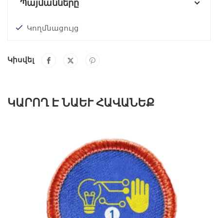
Պայմանները
Կողմնացույց
Կիսվել
ԿԱՐՈՂ Է ՆԱԵՒ ՀԱՎԱՆԵՔ