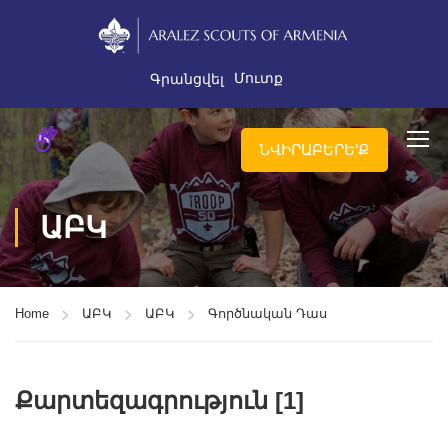
Մուտք
Գրանցվել
ՆՎԻՐԱԲԵՐԵ'Ք
ԱԲԿ
Home
ԱԲԿ
ԱԲԿ
Գործնական Դաս
Քարտեզագրություն [1]