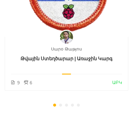
Սարօ Թաթյոս
Թվային Ստեղծարար | Առաջին Կարգ
ԱԲԿ
9
6