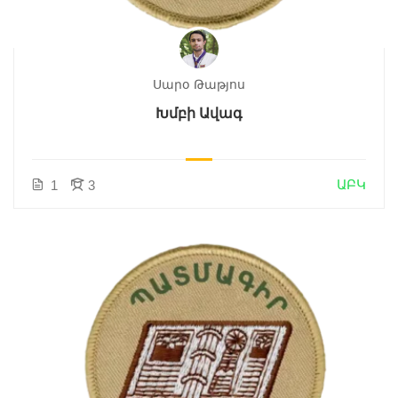
Սարօ Թաթյոս
Խմբի Ավագ
ԱԲԿ
1
3