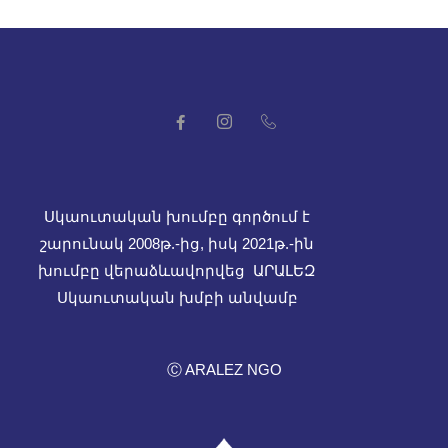
Սկաուտական խումբը գործում է
շարունակ 2008թ.-ից, իսկ
2021թ.-ին
խումբը վերաձևավորվեց ԱՐԱԼԵԶ
Սկաուտական խմբի անվամբ
Ⓒ ARALEZ NGO