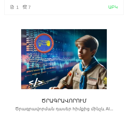
ԱԲԿ
1
7
ԾՐԱԳՐԱՎՈՐՈՒՄ
Ծրագրավորման դասեր հիմքից մինչև AI...