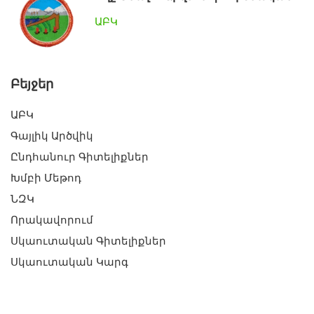
ԱԲԿ
Բեյջեր
ԱԲԿ
Գայլիկ Արծվիկ
Ընդհանուր Գիտելիքներ
Խմբի Մեթոդ
ՆԶԿ
Որակավորում
Սկաուտական Գիտելիքներ
Սկաուտական Կարգ