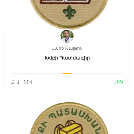
Սարօ Թաթյոս
Խմբի Պատմագիր
ԱԲԿ
1
4