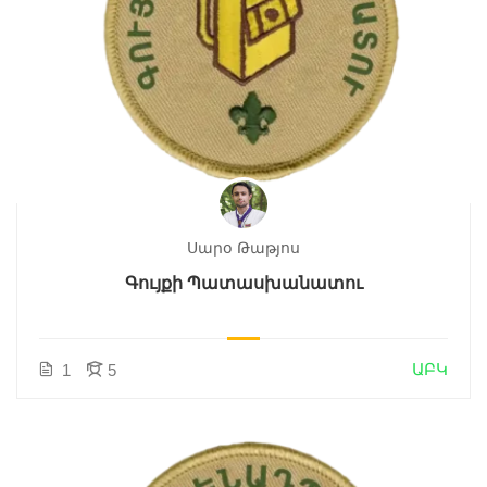
Սարօ Թաթյոս
Գույքի Պատասխանատու
ԱԲԿ
1
5