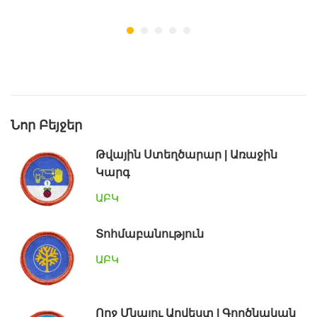
Նոր Բեյջեր
Թվային Ստեղծարար | Առաջին
Կարգ
ԱԲԿ
Տոհմաբանություն
ԱԲԿ
Ողջ Մնալու Արվեստ | Գործնական