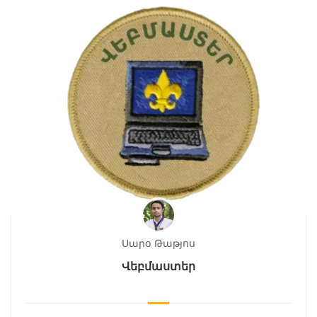
Սարօ Թաթյոս
Վեբմաստեր