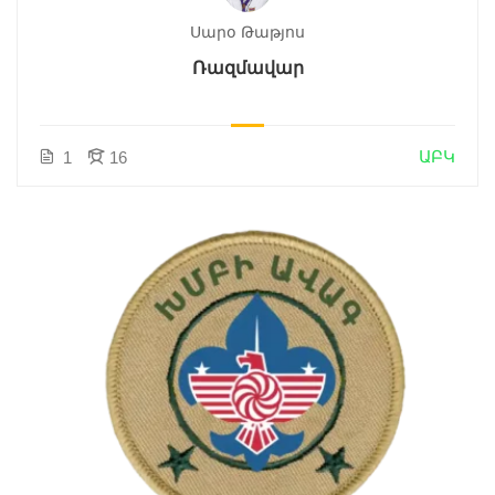
Սարօ Թաթյոս
Ռազմավար
ԱԲԿ
1
16