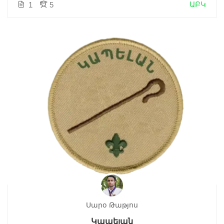
ԱԲԿ
1
5
Սարօ Թաթյոս
Կապելան