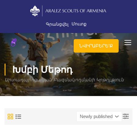
Մուտք
Գրանցվել
ՆՎԻՐԱԲԵՐԵ'Ք
Խմբի Մեթոդ
Արտադպրոցական Բազմակողմանի Կրթություն