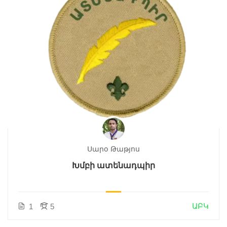
Սարօ Թաթյոս
Խմբի ատենադպիր
ԱԲԿ
1
5