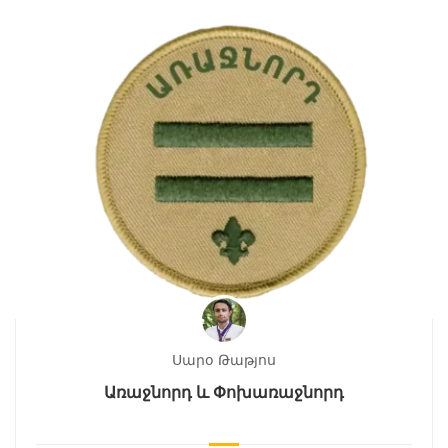
Սարօ Թաթյոս
Առաջնորդ և Փոխառաջնորդ