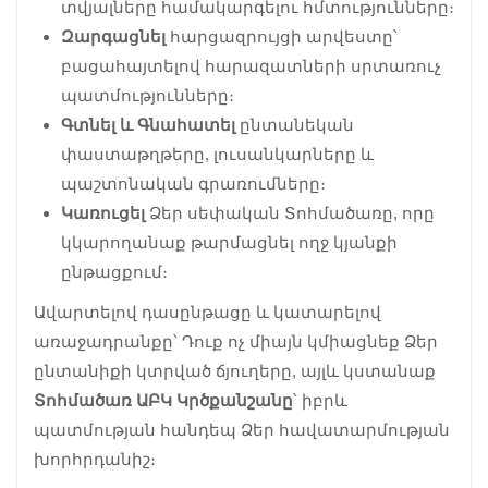
տվյալները համակարգելու հմտությունները։
Զարգացնել
հարցազրույցի արվեստը՝
բացահայտելով հարազատների սրտառուչ
պատմությունները։
Գտնել և Գնահատել
ընտանեկան
փաստաթղթերը, լուսանկարները և
պաշտոնական գրառումները։
Կառուցել
Ձեր սեփական Տոհմածառը, որը
կկարողանաք թարմացնել ողջ կյանքի
ընթացքում։
Ավարտելով դասընթացը և կատարելով
առաջադրանքը՝ Դուք ոչ միայն կմիացնեք Ձեր
ընտանիքի կտրված ճյուղերը, այլև կստանաք
Տոհմածառ ԱԲԿ Կրծքանշանը
՝ իբրև
պատմության հանդեպ Ձեր հավատարմության
խորհրդանիշ։