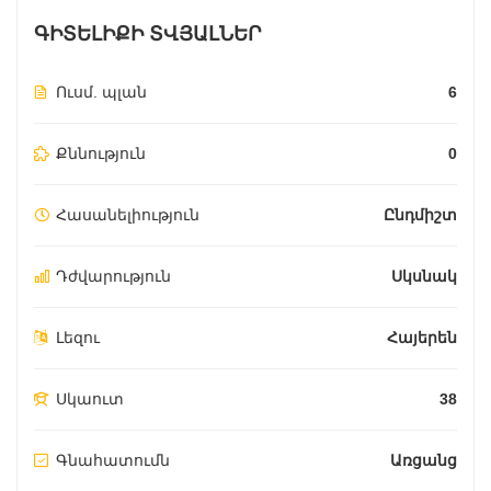
ԳԻՏԵԼԻՔԻ ՏՎՅԱԼՆԵՐ
Ուսմ. պլան
6
Քննություն
0
Հասանելիություն
Ընդմիշտ
Դժվարություն
Սկսնակ
Լեզու
Հայերեն
Սկաուտ
38
Գնահատումն
Առցանց