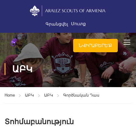
Մուտք
Գրանցվել
ՆՎԻՐԱԲԵՐԵ'Ք
ԱԲԿ
Home
ԱԲԿ
ԱԲԿ
Գործնական Դաս
Տոհմաբանություն