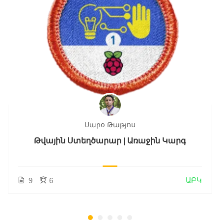
Սարօ Թաթյոս
Թվային Ստեղծարար | Առաջին Կարգ
ԱԲԿ
9
6