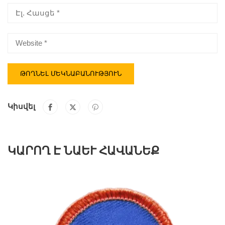
Կիսվել
ԿԱՐՈՂ Է ՆԱԵՒ ՀԱՎԱՆԵՔ