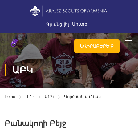
Մուտք
Գրանցվել
ՆՎԻՐԱԲԵՐԵ'Ք
ԱԲԿ
Home
ԱԲԿ
ԱԲԿ
Գործնական Դաս
Բանակողի Բեյջ