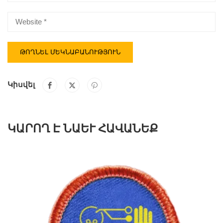
Կիսվել
ԿԱՐՈՂ Է ՆԱԵՒ ՀԱՎԱՆԵՔ