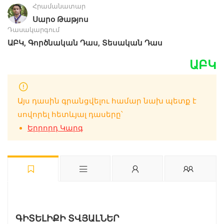
Հրամանատար
Սարօ Թաթյոս
Դասակարգում
,
,
ԱԲԿ
Գործնական Դաս
Տեսական Դաս
ԱԲԿ
Այս դասին գրանցվելու համար նախ պետք է
սովորել հետևյալ դասերը՝
Երրորդ Կարգ
ԳԻՏԵԼԻՔԻ ՏՎՅԱԼՆԵՐ