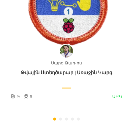
Սարօ Թաթյոս
Թվային Ստեղծարար | Առաջին Կարգ
ԱԲԿ
9
6