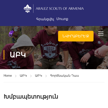
Մուտք
Գրանցվել
ՆՎԻՐԱԲԵՐԵ'Ք
ԱԲԿ
Home
ԱԲԿ
ԱԲԿ
Գործնական Դաս
Խմբապետություն