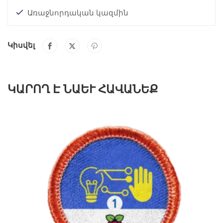
Առաջնորդական կազմին
Կիսվել
ԿԱՐՈՂ Է ՆԱԵՒ ՀԱՎԱՆԵՔ