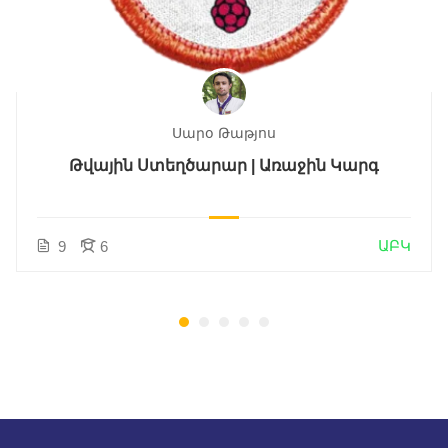
Սարօ Թաթյոս
Թվային Ստեղծարար | Առաջին Կարգ
ԱԲԿ
9
6