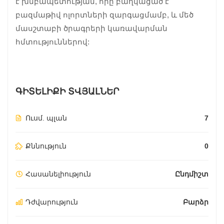
է խմբապետության, որը բաղկացած է
բազմաթիվ ոլորտների զարգացմամբ, և մեծ
մասշտաբի ծրագրերի կառավարման
հմտություններով:
ԳԻՏԵԼԻՔԻ ՏՎՅԱԼՆԵՐ
Ուսմ. պլան
7
Քննություն
0
Հասանելիություն
Ընդմիշտ
Դժվարություն
Բարձր