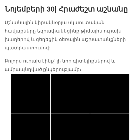
Նոյեմբերի 30| Հրաժեշտ աշնանը
Աշնանային կիրակնօրյա սկաուտական
հավաքները եզրափակեցինք թիմային ուրախ
խաղերով և գեղեցիկ ձեռային աշխատանքների
պատրաստումով։
Բոլորս ուրախ էինք՝ լի նոր գիտելիքներով և
ամրապնդված ընկերությամբ։
#ARALEZ
#ARALEZ
#ARALEZ
#ARALEZScout
#ARALEZScout
#ARALEZScout
s
s
s
#Հայ
#Հայ
#Հայ
#Սկաուտ
#Սկաուտ
#Սկաուտ