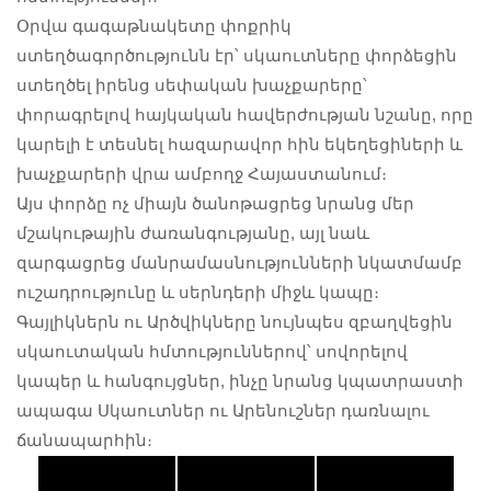
Օրվա գագաթնակետը փոքրիկ
ստեղծագործությունն էր՝ սկաուտները փորձեցին
ստեղծել իրենց սեփական խաչքարերը՝
փորագրելով հայկական հավերժության նշանը, որը
կարելի է տեսնել հազարավոր հին եկեղեցիների և
խաչքարերի վրա ամբողջ Հայաստանում։
Այս փորձը ոչ միայն ծանոթացրեց նրանց մեր
մշակութային ժառանգությանը, այլ նաև
զարգացրեց մանրամասնությունների նկատմամբ
ուշադրությունը և սերնդերի միջև կապը։
Գայլիկներն ու Արծվիկները նույնպես զբաղվեցին
սկաուտական հմտություններով՝ սովորելով
կապեր և հանգույցներ, ինչը նրանց կպատրաստի
ապագա Սկաուտներ ու Արենուշներ դառնալու
ճանապարհին։