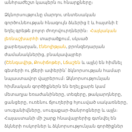
անհրաժեշտ կապերն ու հնարքները։
Ձկնորսությունը մարդու տնտեսական
գործունեության հնագույն ձևերից է և հայտնի է
եղել գրեթե բոլոր ժողովուրդներին։
Հայկական
լեռնաշխարհի
տարածքում, սկսած
քարեդարյան,
էնեոլիթյան
, բրոնզեդարյան
ժամանակներից, բնակավայրեր
(
Շենգավիթ
,
Քոսիճոթեր
,
Լճաշեն
և այլն) են հիմնել
գետերի ու լճերի ափերին՝ ձկնորսության համար
նպաստավոր վայրերում։ Ձկնորսությունյան
հիմնական գործիքներն են եղել քարե կամ
մետաղյա եռաժանիները, տեգերը, թակարդները,
ցանցերը, ուռենու ճյուղերից հյուսված սակառները,
սուզանիվները, սուզաքար-ծանրոցները և այլն։
Հայաստանի մի շարք հնավայրերից գտնվել են
ձկների ոսկորներ և ձկնորսությունյան գործիքներ