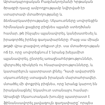
Արտադպրոցական Բազմակողմանի Կրթական
ծրագրի դասը ամբողջությամբ նվիրված էր
ստարտափ մտածողությանը և
ձեռնարկատիրությանը։ Սկաուտները սովորեցին
հիմնական քայլերը բիզնես պլանի ստեղծման
համար, թե ինչպես պլանավորել, կանխատեսել և
իրագործել իրենց գաղափարները։ Բայց սա միայն
թղթի վրա լրացվող տեքստ չէր․ սա մտածողության
ոճ էր, որը սովորեցնում է նրանց խելամիտ
պլանավորել, ընտրել առաջնահերթություններ,
վերլուծել ռիսկերն ու հնարավորությունները, և
կատարելուն պատրաստ լինել։ Դասի ավարտին
սկաուտները ստացան իրական մարտահրավեր․
մտածել մի փոքրիկ բիզնես, որը նրանք կարող են
իրականացնել՝ եկամուտ ստանալու համար։
Արալեզի Սկաուտական խումբը պատրաստ է
ֆինանսավորել լավագույն գաղափարը՝ որպես