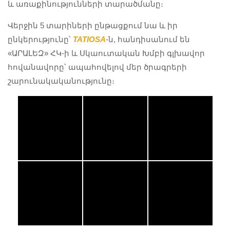
և առաքինությունների տարածմանը։
#Teamwork
#Teamwork
#Teamwork
#OutdoorFun
#OutdoorFun
#OutdoorFun
Վերջին 5 տարիների ընթացքում նա և իր
#Autumn
#Autumn
#Autumn
#CubScouts
#CubScouts
#CubScouts
ընկերությունը՝
TATIOSA
-ն, հանդիսանում են
#Creativity
#Creativity
#Creativity
«ԱՐԱԼԵԶ» ՀԿ-ի և Սկաուտական Խմբի գլխավոր
#Leadership
#Leadership
#Leadership
#Confidence
#Confidence
#Confidence
հովանավորը՝ ապահովելով մեր ծրագրերի
շարունակականությունը։