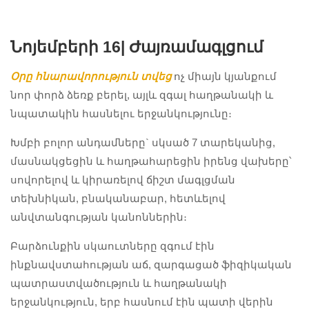
Նոյեմբերի 16|
Ժայռամագլցում
Օրը հնարավորություն տվեց
ոչ միայն կյանքում
նոր փորձ ձեռք բերել, այլև զգալ հաղթանակի և
նպատակին հասնելու երջանկությունը։
Խմբի բոլոր անդամները` սկսած 7 տարեկանից,
մասնակցեցին և հաղթահարեցին իրենց վախերը՝
սովորելով և կիրառելով ճիշտ մագլցման
տեխնիկան, բնականաբար, հետևելով
անվտանգության կանոններին։
Բարձունքին սկաուտները զգում էին
ինքնավստահության աճ, զարգացած ֆիզիկական
պատրաստվածություն և հաղթանակի
#ARALEZ
#ARALEZ
#ARALEZ
երջանկություն, երբ հասնում էին պատի վերին
#ARALEZScout
#ARALEZScout
#ARALEZScout