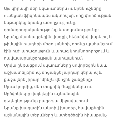
Այս կիրակի մեր Սկաուտներն ու Արենուշները
ունեցան ֆիզիկապես ակտիվ օր, որը փորձության
ենթարկեց նրանց առողջությունը,
դիմադրողականությունը և տոկունությունը։
Նրանք մասնակցեցին վազքի, հեծանիվ վարելու, և
#ARALEZ
#ARALEZ
#ARALEZ
թիմային խաղերի մրցույթների, որոնք պահանջում
#ARALEZScout
#ARALEZScout
#ARALEZScout
էին ուժ, արագություն և արագ կողմնորորոշում և
s
s
s
#Հայ
#Հայ
#Հայ
հավասարակշռության պահպանում։
#Սկաուտ
#Սկաուտ
#Սկաուտ
Օրվա ընթացքում սկաուտները սովորեցին նաև
#ԱՐԱԼԵԶ
#ԱՐԱԼԵԶ
#ԱՐԱԼԵԶ
#Scouts
#Scouts
#Scouts
աշխատել թիմով, մրցակցել արդար կերպով և
#ARALEZ
#ARALEZ
#ARALEZ
#Scouting
#Scouting
#Scouting
քաջալերել իրար՝ մինչև վերջին ջանքերը։
#ARALEZScout
#ARALEZScout
#ARALEZScout
#RockClimbing
#RockClimbing
#RockClimbing
s
s
s
#OutdoorAdvent
#OutdoorAdvent
#OutdoorAdvent
Մյուս կողմից, մեր փոքրիկ Գայլիկներն ու
#Հայ
#Հայ
#Հայ
ure
ure
ure
Արծվիկները վայելեցին աշնանային
#Սկաուտ
#Սկաուտ
#Սկաուտ
#Teamwork
#Teamwork
#Teamwork
#ԱՐԱԼԵԶ
#ԱՐԱԼԵԶ
#ԱՐԱԼԵԶ
գեղեցկությունը բացօթյա միջավայրում։
#Confidence
#Confidence
#Confidence
#Scouts
#Scouts
#Scouts
#Achievement
#Achievement
#Achievement
Նրանք խաղացին ակտիվ խաղեր, հավաքեցին
#Scouting
#Scouting
#Scouting
#Leadership
#Leadership
#Leadership
#RockClimbing
#RockClimbing
#RockClimbing
աշնանային տերևները և ստեղծեցին հիասքանչ
#CubScouts
#CubScouts
#CubScouts