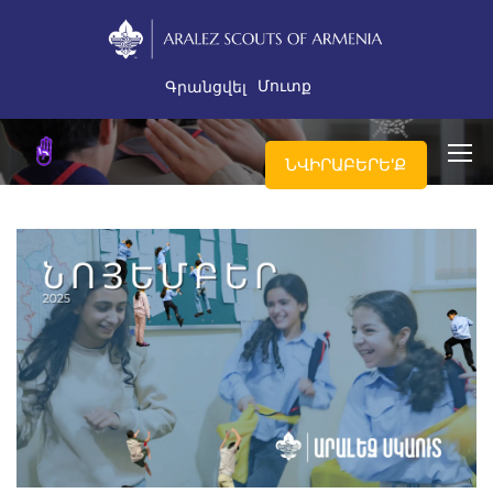
Մուտք
Գրանցվել
ՆՎԻՐԱԲԵՐԵ'Ք