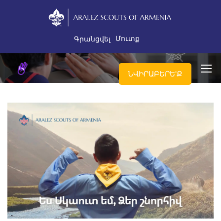
Մուտք
Գրանցվել
ՆՎԻՐԱԲԵՐԵ'Ք