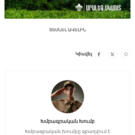
ՏԵՍՆԵԼ ԱՎԵԼԻՆ
Կիսվել
Խմբագրական Խումբ
Խմբագրական խումբը զբաղվում է