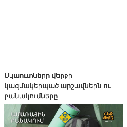
Սկաուտները վերջի
կազմակերպած արշավներն ու
բանակումները