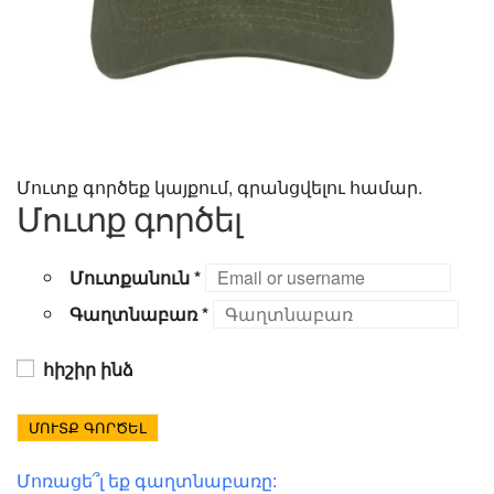
Մուտք գործեք կայքում, գրանցվելու համար.
Մուտք գործել
Մուտքանուն
*
Գաղտնաբառ
*
հիշիր ինձ
ՄՈՒՏՔ ԳՈՐԾԵԼ
Մոռացե՞լ եք գաղտնաբառը: