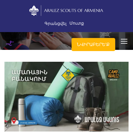
Մուտք
Գրանցվել
ՆՎԻՐԱԲԵՐԵ'Ք