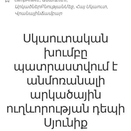
,
,
ԱրկածներԲնությանՄեջ
Հայ Սկաուտ
ՎրանայինՃամբար
Սկաուտական
խումբը
պատրաստվում է
անմոռանալի
արկածային
ուղևորության դեպի
Սյունիք