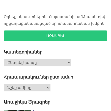
Օգնեք սկաուտներին՝ Հայաստանի ամենաակտիվ
ոչ քաղաքականացված երիտասարդական խմբին
ԱՋԱԿՑԵԼ
Կատեգորիաներ
Հրապարակումներ ըստ ամսի
Առաջիկա Ծրագրեր