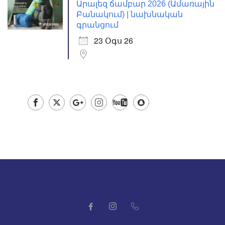
Արալեզ ճամբար 2026 (Ամառային
Բանակում) | նախնական
գրանցում
23 Օգս 26