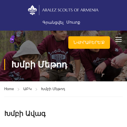
Մուտք
Գրանցվել
ՆՎԻՐԱԲԵՐԵ'Ք
Խմբի Մեթոդ
Home
ԱԲԿ
Խմբի Մեթոդ
Խմբի Ավագ