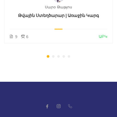
Սարօ Թաթյոս
Թվային Ստեղծարար | Առաջին Կարգ
ԱԲԿ
9
6