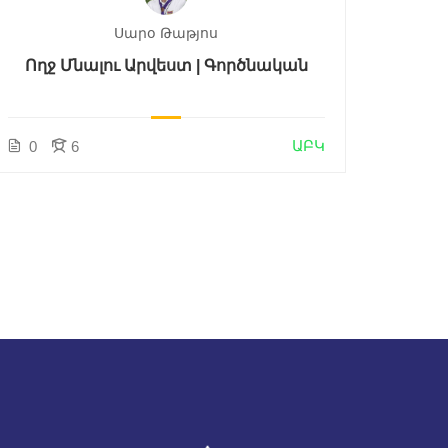
Սարօ Թաթյոս
Ողջ Մնալու Արվեստ | Գործնական
ԱԲԿ
0
6
1