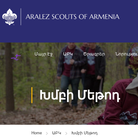
Մայր Էջ
ԱԲԿ
Ծրագրեր
Նորությո
Խմբի Մեթոդ
Home
ԱԲԿ
Խմբի Մեթոդ