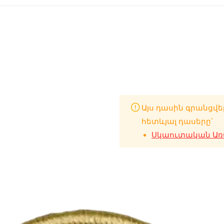
Այս դասին գրանցվե
հետևյալ դասերը՝
Սկաուտական Առա