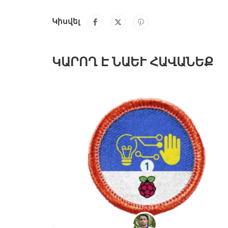
Կիսվել
ԿԱՐՈՂ Է ՆԱԵՒ ՀԱՎԱՆԵՔ