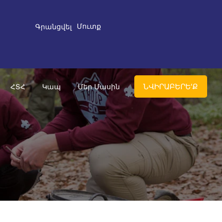
Մուտք
Գրանցվել
ՆՎԻՐԱԲԵՐԵ'Ք
ՀՏՀ
Կապ
Մեր Մասին