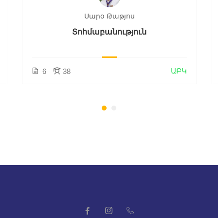
Սարօ Թաթյոս
Տոհմաբանություն
ԱԲԿ
6
38