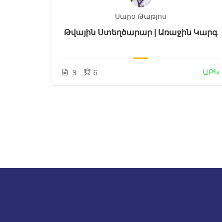
Սարօ Թաթյոս
{CSS}
Թվային Ստեղծարար | Առաջին Կարգ
ԱԲԿ
ԱԲԿ
9
6