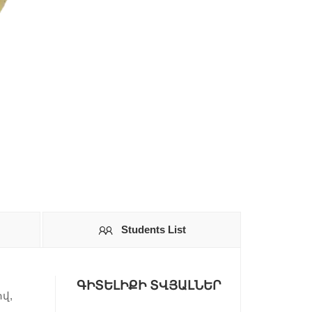
Students List
ԳԻՏԵԼԻՔԻ ՏՎՅԱԼՆԵՐ
վ,