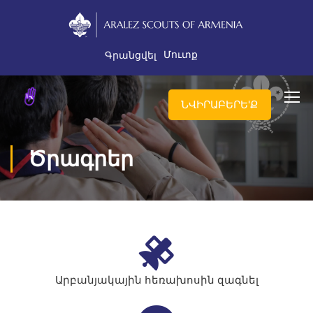
Մուտք
Գրանցվել
ՆՎԻՐԱԲԵՐԵ'Ք
Ծրագրեր
Արբանյակային հեռախոսին զագնել