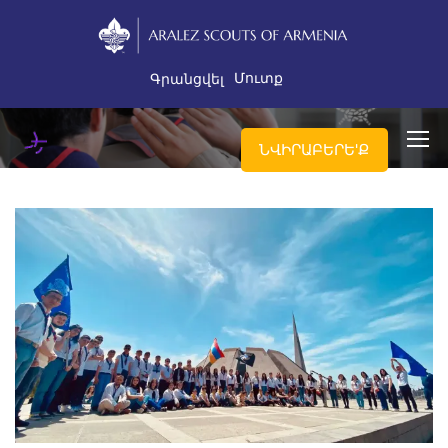
Մուտք
Գրանցվել
ՆՎԻՐԱԲԵՐԵ'Ք