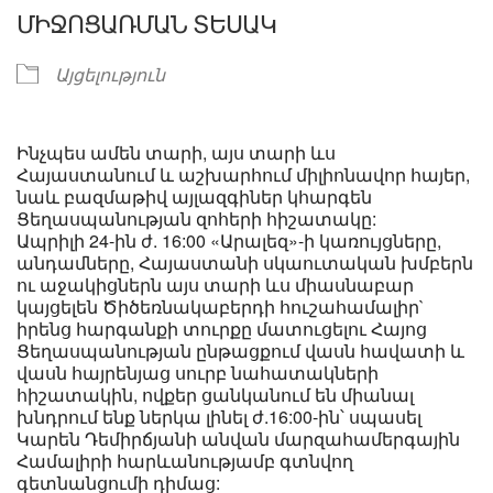
ՄԻՋՈՑԱՌՄԱՆ ՏԵՍԱԿ
Այցելություն
Ինչպես ամեն տարի, այս տարի ևս
Հայաստանում և աշխարհում միլիոնավոր հայեր,
նաև բազմաթիվ այլազգիներ կհարգեն
Ցեղասպանության զոհերի հիշատակը:
Ապրիլի 24-ին ժ. 16:00 «Արալեզ»-ի կառույցները,
անդամները, Հայաստանի սկաուտական խմբերն
ու աջակիցներն այս տարի ևս միասնաբար
կայցելեն Ծիծեռնակաբերդի հուշահամալիր`
իրենց հարգանքի տուրքը մատուցելու Հայոց
Ցեղասպանության ընթացքում վասն հավատի և
վասն հայրենյաց սուրբ նահատակների
հիշատակին, ովքեր ցանկանում են միանալ
խնդրում ենք ներկա լինել ժ.16:00-ին՝ սպասել
Կարեն Դեմիրճյանի անվան մարզահամերգային
Համալիրի հարևանությամբ գտնվող
գետնանցումի դիմաց: