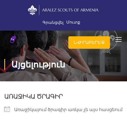
Մուտք
Գրանցվել
ՆՎԻՐԱԲԵՐԵ'Ք
Այցելություն
ԱՌԱՋԻԿԱ ԾՐԱԳԻՐ
Առաջիկայում ծրագիր առկա չե այս հասցեում