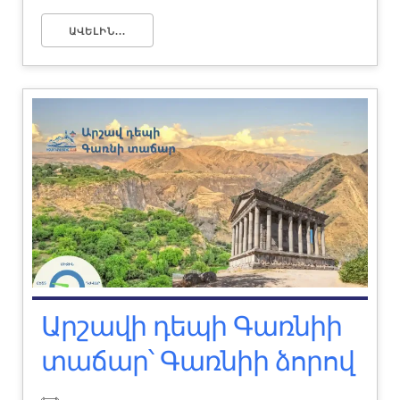
ԱՎԵԼԻՆ...
Արշավի դեպի Գառնիի
տաճար՝ Գառնիի ձորով