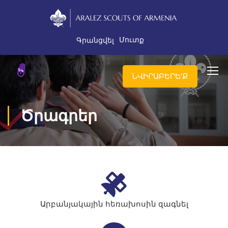
Մուտք
Գրանցվել
ՆՎԻՐԱԲԵՐԵ'Ք
Ծրագրեր
Արբանյակային հեռախոսին զագնել