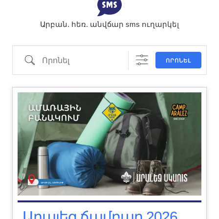
Արբան. հեռ. անվճար sms ուղարկել
ՈՐՈՆԵԼ
Արալեզ ճամբար 2026