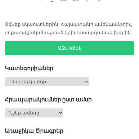
Օգնեք սկաուտներին՝ Հայաստանի ամենաակտիվ
ոչ քաղաքականացված երիտասարդական խմբին
ԱՋԱԿՑԵԼ
Կատեգորիաներ
Հրապարակումներ ըստ ամսի
Առաջիկա Ծրագրեր