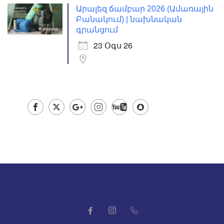
Արալեզ ճամբար 2026 (Ամառային
Բանակում) | նախնական
գրանցում
23 Օգս 26