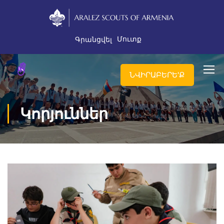
Մուտք
Գրանցվել
ՆՎԻՐԱԲԵՐԵ'Ք
Կորյուններ