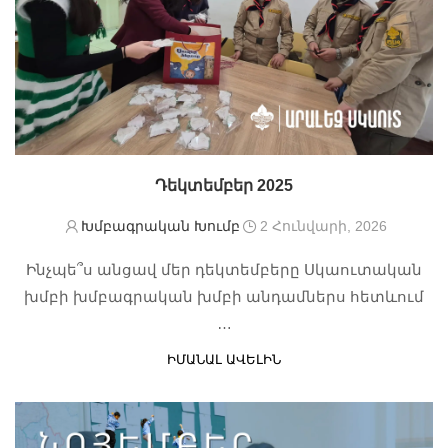
Դեկտեմբեր 2025
Խմբագրական Խումբ
2 Հունվարի, 2026
Ինչպե՞ս անցավ մեր դեկտեմբերը Սկաուտական
խմբի խմբագրական խմբի անդամներս հետևում
…
ԻՄԱՆԱԼ ԱՎԵԼԻՆ