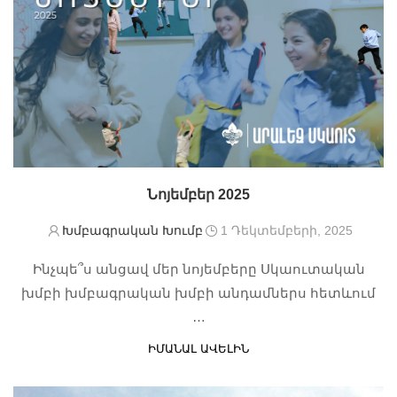
Նոյեմբեր 2025
Խմբագրական Խումբ
1 Դեկտեմբերի, 2025
Ինչպե՞ս անցավ մեր նոյեմբերը Սկաուտական
խմբի խմբագրական խմբի անդամներս հետևում
…
ԻՄԱՆԱԼ ԱՎԵԼԻՆ