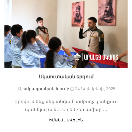
Սկաուտական երդում
Խմբագրական Խումբ
24 Նոյեմբերի, 2025
Երդվում ենք մեկ անգամ՝ ամբողջ կյանքում
պահելով այն․․․ Նոյեմբեր ամիսը …
ԻՄԱՆԱԼ ԱՎԵԼԻՆ