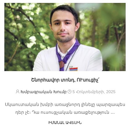
Շնորհավոր տոնդ, ՈՒսուցիչ՛
Խմբագրական Խումբ
5 Հոկտեմբերի, 2025
Սկաուտական խմբի առաջնորդ լինելը պարզապես
դեր չէ։ Դա ուսուցչական առաքելություն …
ԻՄԱՆԱԼ ԱՎԵԼԻՆ