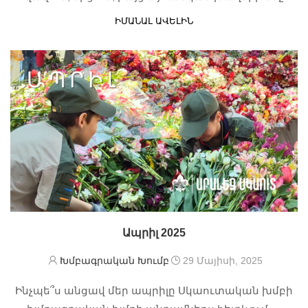
թաքնված էր մի մեծ գաղափար․ Հայաստանի
ԻՄԱՆԱԼ ԱՎԵԼԻՆ
Ազատությունն ու Անկախությունը։
Ապրիլ 2025
Խմբագրական Խումբ
29 Մայիսի, 2025
Ինչպե՞ս անցավ մեր ապրիլը Սկաուտական խմբի