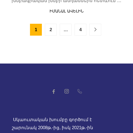
խմբագրական խմբի անդամներս հետևում …
ԻՄԱՆԱԼ ԱՎԵԼԻՆ
1
2
…
4
Սկաուտական խումբը գործում է
շարունակ 2008թ.-ից, իսկ
2021թ.-ին