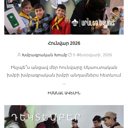
Հունվար 2026
Խմբագրական Խումբ
5 Փետրվարի, 2026
Ինչպե՞ս անցավ մեր հունվարը Սկաուտական
խմբի խմբագրական խմբի անդամներս հետևում
…
ԻՄԱՆԱԼ ԱՎԵԼԻՆ