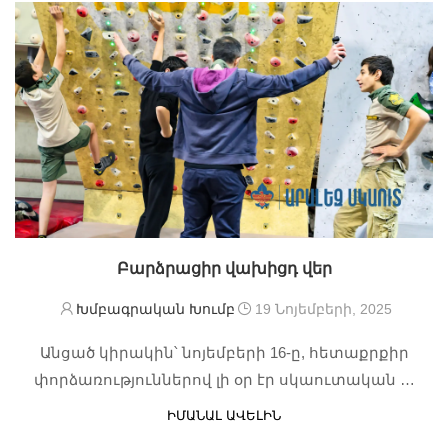
Բարձրացիր վախիցդ վեր
Խմբագրական Խումբ
19 Նոյեմբերի, 2025
Անցած կիրակին՝ նոյեմբերի 16-ը, հետաքրքիր
փորձառություններով լի օր էր սկաուտական …
ԻՄԱՆԱԼ ԱՎԵԼԻՆ