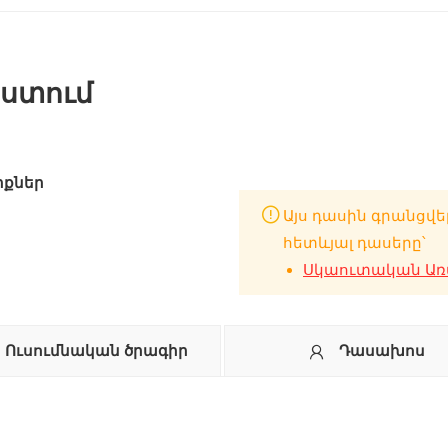
ստում
իքներ
Այս դասին գրանցվե
հետևյալ դասերը՝
Սկաուտական Առա
Ուսումնական ծրագիր
Դասախոս