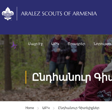
Մայր Էջ
ԱԲԿ
Ծրագրեր
Նորությո
Ընդհանուր Գի
Home
ԱԲԿ
Ընդհանուր Գիտելիքներ