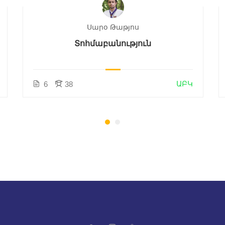
Սարօ Թաթյոս
Տոհմաբանություն
ԱԲԿ
6
38