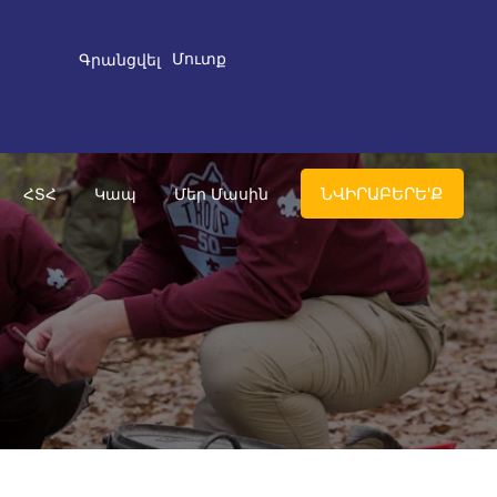
Մուտք
Գրանցվել
ՆՎԻՐԱԲԵՐԵ'Ք
ՀՏՀ
Կապ
Մեր Մասին