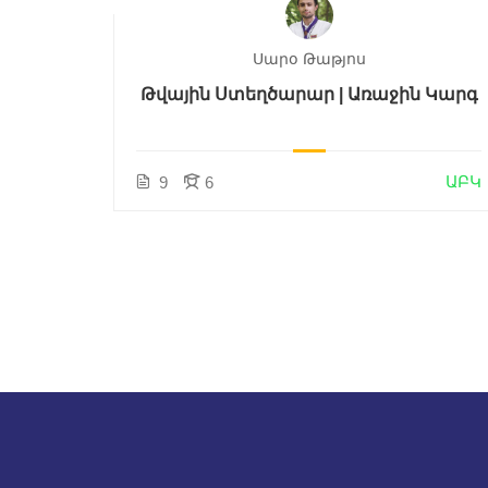
Սարօ Թաթյոս
{CSS}
Թվային Ստեղծարար | Առաջին Կարգ
ԱԲԿ
ԱԲԿ
9
6