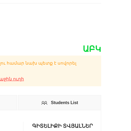
ԱԲԿ
լու համար նախ պետք է սովորել
ջին ուղի
Students List
ԳԻՏԵԼԻՔԻ ՏՎՅԱԼՆԵՐ