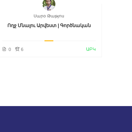
Սարօ Թաթյոս
Ողջ Մնալու Արվեստ | Գործնական
ԱԲԿ
0
6
1