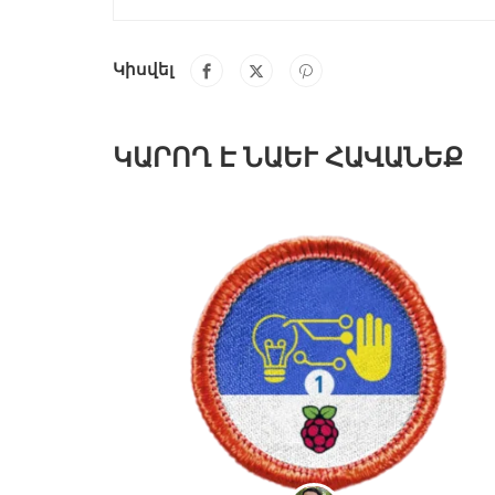
Կիսվել
ԿԱՐՈՂ Է ՆԱԵՒ ՀԱՎԱՆԵՔ