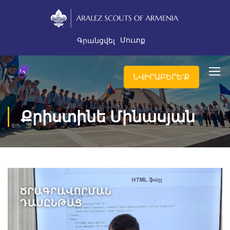
Մուտք
Գրանցվել
ՆՎԻՐԱԲԵՐԵ'Ք
Քրիստինե Մինասյան