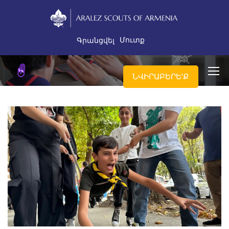
Մուտք
Գրանցվել
ՆՎԻՐԱԲԵՐԵ'Ք