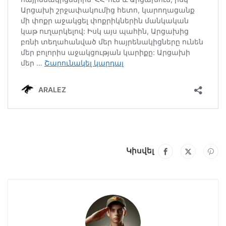
Կիսվել