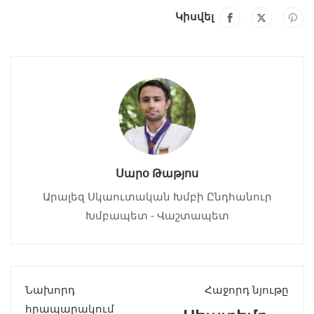
Կիսվել
Սարօ Թաթյոս
Արալեզ Սկաուտական Խմբի Ընդհանուր
Խմբապետ - Վաշտապետ
Նախորդ
Հաջորդ նյութը
հրապարակում