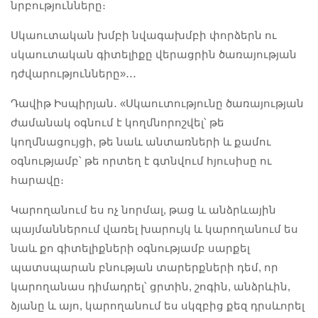
նրբությունները։
Սկաուտական խմբի նվագախմբի փորձերն ու
սկաուտական գիտելիքը վերացրին ծառայության
դժվարությունները»․․․
Դավիթ Իսպիրյան․ «Սկաուտությունը ծառայության
ժամանակ օգնում է կողմնորոշվել՝ թե
կողմնացույցի, թե նաև անտառների և քամու
օգնությամբ՝ թե որտեղ է գտնվում հյուսիսը ու
հարավը։
Կարողանում ես ոչ նորմալ, թաց և անձրևային
պայմաններում վառել խարույկ և կարողանում ես
նաև քո գիտելիքների օգնությամբ սարքել
պատսպարան բնության տարերքների դեմ, որ
կարողանաս դիմադրել՝ ցրտին, շոգին, անձրևին,
ձյանը և այո, կարողանում ես սկզբից քեզ դրսևորել