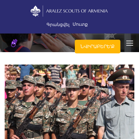
Մուտք
Գրանցվել
ՆՎԻՐԱԲԵՐԵ'Ք