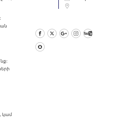
:
կան
նք:
ների
, կամ