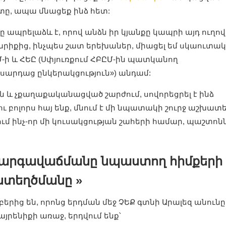
ստը, ապա մնացեք ինձ հետ:
ը ապրելաձև է, որով անձն իր կյանքը կապրի այդ ուղով
 տարիքից, ինչպես շատ երեխաներ, միացել եմ սկաուտա
Մ-ի և ՀԵԸ (Սփյուռքում ՀԲԸՄ-ին պատկանող
արդաց ընկերակցություն») անդամ:
ան և չքաղաքականացված շարժում, սովորեցրել է ինձ
ռու բոլորս հայ ենք, մնում է մի նպատակի շուրջ աշխատե
ում ինչ-որ մի կուսակցության շահերի համար, պաշտոն
 բարգավաճմանը նպաստող հիմքերի
ստեղծմանը »
երից են, որոնց երդման մեջ ՉԵՔ գտնի Արալեզ անունը
Հայրենիքի առաջ, երդվում ենք՝