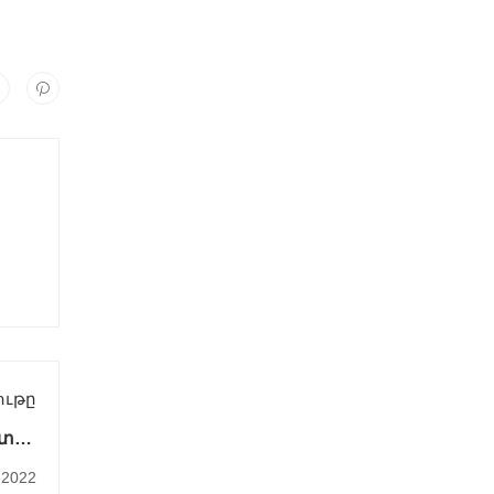
ութը
ստիի
րձը
2022