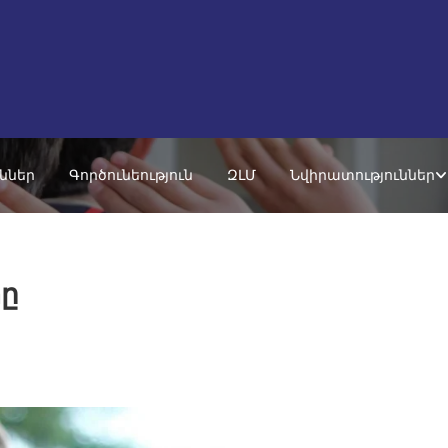
ւններ
Գործունեություն
ԶԼՄ
Նվիրատություններ
տը