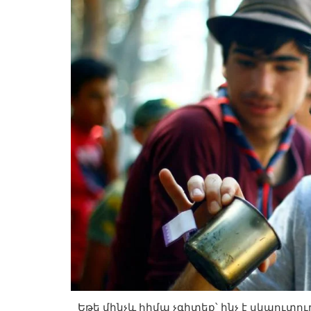
Եթե մինչև հիմա չգիտեք՝ ինչ է սկաուտո