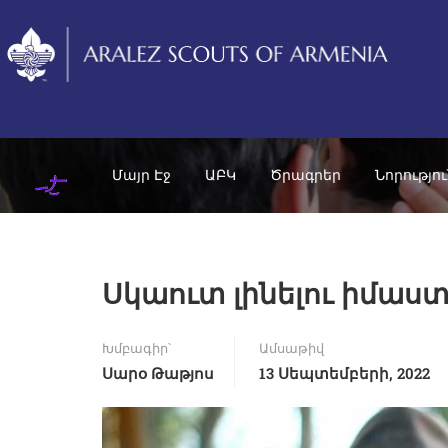
Մայր Էջ
ԱԲԿ
Ծրագրեր
Նորությո
Սկաուտ լինելու իմաս
Խմբագիր՝
Ամսաթիվ
Սարօ Թաթյոս
13 Սեպտեմբերի, 2022