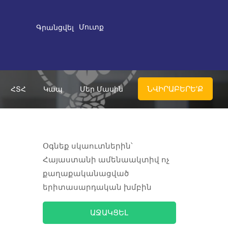
Մուտք
Գրանցվել
ՆՎԻՐԱԲԵՐԵ'Ք
ՀՏՀ
Կապ
Մեր Մասին
Օգնեք սկաուտներին՝
Հայաստանի ամենաակտիվ ոչ
քաղաքականացված
երիտասարդական խմբին
ԱՋԱԿՑԵԼ