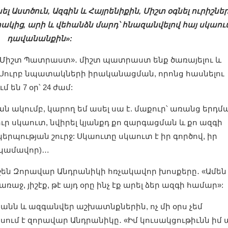
 Աստծուն, Ազգին և Հայրենիքին, Միշտ օգնել ուրիշնե
կից, արի և վեհանձն մարդ՝ հնազանվելով հայ սկաո
դավանանքին»:
՝ «Միշտ Պատրաստ»․ միշտ պատրաստ ենք ծառայելու և
Սուրբ նպատակների իրականացման, որոնց հասնելու
ն 7 օր՝ 24 ժամ:
 ակումբ, կարող եմ ասել սա է. մաքուր՝ առանց երդմ
քուր սկաուտ, նվիրել կյանքդ քո զարգացման և քո ազգի
կերպության շուրջ: Սկաուտը սկաուտ է իր գործով, իր
(կամավոր)…
իշեն Զորավար Անդրանիկի հռչակավոր խոսքերը․ «Ամեն
ռաջ, յիշէք, թէ այդ օրը ինչ էք արել ձեր ազգի համար»:
յանն և ազգանվեր աշխատնքներին, ոչ մի օրս չեմ
ասում է զորավար Անդրանիկը․ «Իմ կուսակցութիւնն իմ