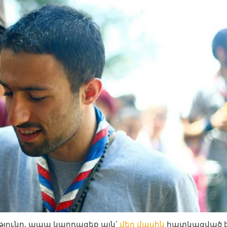
ւթյունը, ապա կարդացեք այն՝
մեր մասին
հատկացված էջ