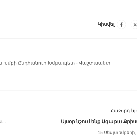
Կիսվել
ն Խմբի Ընդհանուր Խմբապետ - Վաշտապետ
Հաջորդ նյ
ն
Այսօր նշում ենք Ագաթա Քրի
տարեդա
15 Սեպտեմբերի, 