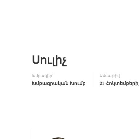
Սուլիչ
Խմբագիր՝
Ամսաթիվ
Խմբագրական Խումբ
21 Հոկտեմբերի,