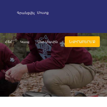
Մուտք
Գրանցվել
ՆՎԻՐԱԲԵՐԵ'Ք
ՀՏՀ
Կապ
Մեր Մասին