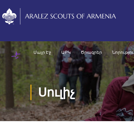
Մայր Էջ
ԱԲԿ
Ծրագրեր
Նորությո
Սուլիչ