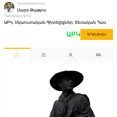
Հրամանատար
Սարօ Թաթյոս
Դասակարգում
,
,
ԱԲԿ
Սկաուտական Գիտելիքներ
Տեսական Դաս
ԱԲԿ
ԳՐԱՆՑՎԵԼ