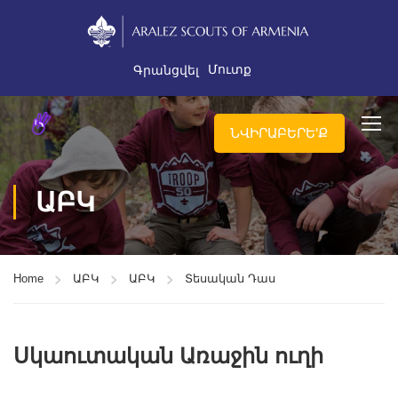
Մուտք
Գրանցվել
ՆՎԻՐԱԲԵՐԵ'Ք
ԱԲԿ
Home
ԱԲԿ
ԱԲԿ
Տեսական Դաս
Սկաուտական Առաջին ուղի