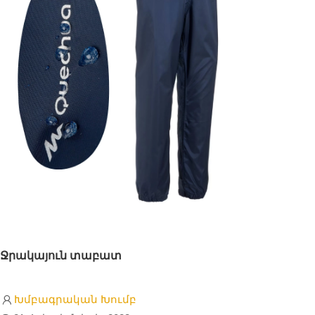
Ջրակայուն տաբատ
Խմբագրական Խումբ