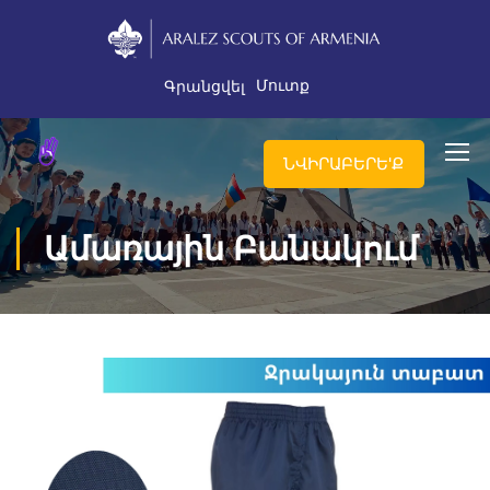
Մուտք
Գրանցվել
ՆՎԻՐԱԲԵՐԵ'Ք
Ամառային Բանակում