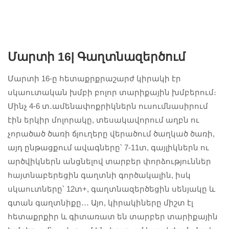
Մարտի 16|
Գաղտնազերծում
Մարտի 16-ը հետաքրքրաշարժ կիրակի էր
#Scouts
#Scouts
#Scouts
#AralezScouts
#AralezScouts
#AralezScouts
սկաուտական խմբի բոլոր տարիքային խմբերում։
#ՄիշտՊատր
#ՄիշտՊատր
#ՄիշտՊատր
Մինչ 4-6 տ․ամենափոքրիկներն ուսումնասիրում
աստ
աստ
աստ
էին երկիր մոլորակը, տեսակավորում աղբն ու
չորածած ծառի ճյուղերը վերածում ծաղկած ծառի,
#Scouts
#Scouts
#Scouts
այդ ընթացքում ավագները՝ 7-11տ, գայլիկներն ու
#AralezScouts
#AralezScouts
#AralezScouts
արծվիկներն անցնելով տարբեր փորձություններ
#ՄիշտՊատր
#ՄիշտՊատր
#ՄիշտՊատր
աստ
աստ
աստ
հայտնաբերեցին գաղտնի գործակալին, իսկ
սկաուտները՝ 12տ+, գաղտնազերծեցին սենյակը և
գտան գաղտնիքը․․․ Այո, կիրակիները միշտ էլ
հետաքրքիր և գիտառատ են տարբեր տարիքային