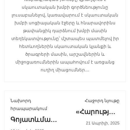
#AralezScout
#AralezScout
#AralezScout
սկաուտական խմբի գործնեությունը
#Aralez
#Aralez
#Aralez
#Projects
#Projects
#Projects
լուսաբանելով, կառավարում է սկաուտական
խմբի սոցիալական էջերը և հնարավորինս
թափանցիկ դարձնում խմբի մասին
տեղեկատվությունը՝ մշտապես պատմելով իր
#AralezScout
#AralezScout
#AralezScout
#Aralez
#Aralez
#Aralez
հետևողներին սկաուտական կյանքի և
#Projects
#Projects
#Projects
ծրագրերի մասին, արշավներին և
միջոցառումներին ապահովում է առցանց
ուղիղ միացումներ…
Նախորդ
Հաջորդ նյութը
հրապարակում
«Հարության
Գոյատևման
Ավետիս»
21 Ապրիլի, 2025
բանակում
կանթեղներով