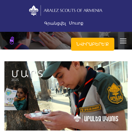
Մուտք
Գրանցվել
ՆՎԻՐԱԲԵՐԵ'Ք