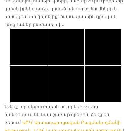
Գուշակելով հանելուկները, մարտի 30-ին փոքրերը
գտան իրենց առջև դրված խնդրի լուծումները և
որսացին նոր գիտելիք` ճանապարհին դրական
էմոցիաներ բաժանելով․․․
#Ծերանոցում
#Ծերանոցում
#Ծերանոցում
#Ծերանոցում
#Ծերանոցում
#Ծերանոցում
Նշենք, որ սկաուտներն ու արենուշները
հանդիպում են նաև շաբաթ օրերին` ձեռք են
բերում
ԱԲԿ՝ Արտադպրոցական Բազմակողմանի
Կրթություն
,
ՆԶԿ՝ Նախազորակոչային կրթություն
և