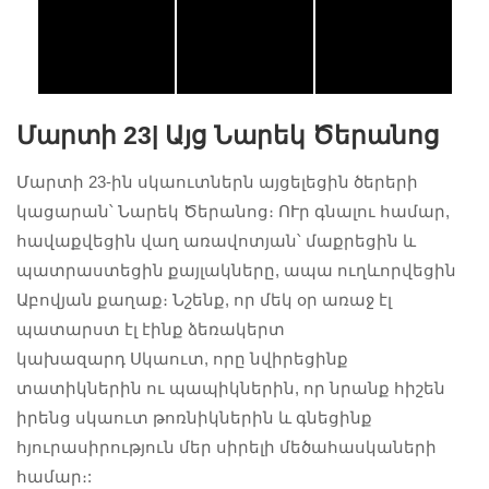
Մարտի 23|
Այց Նարեկ Ծերանոց
Մարտի 23-ին սկաուտներն այցելեցին ծերերի
կացարան՝ Նարեկ Ծերանոց։ ՈՒր գնալու համար,
հավաքվեցին վաղ առավոտյան՝ մաքրեցին և
պատրաստեցին քայլակները, ապա ուղևորվեցին
Աբովյան քաղաք։ Նշենք, որ մեկ օր առաջ էլ
#AralezScouts
#cubs
պատարստ էլ էինք ձեռակերտ
#հայսկաուտ
կախազարդ Սկաուտ, որը նվիրեցինք
ներ
տատիկներին ու պապիկներին, որ նրանք հիշեն
իրենց սկաուտ թոռնիկներին և գնեցինք
հյուրասիրություն մեր սիրելի մեծահասկաների
համար։: