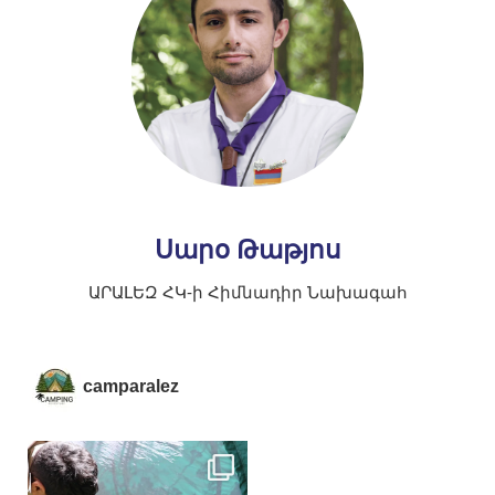
Սարօ Թաթյոս
ԱՐԱԼԵԶ ՀԿ-ի Հիմնադիր Նախագահ
camparalez