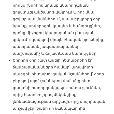
որոնց շնորհիվ նրանք կկարողանան
գոյատևել անծանոթ վայրում և ողջ մնալ
դժվար պայմաններում, ապա երկրորդ օրը
նրանք սովորեցին կապեր և հանգույցներ,
որոնց միջոցով կկարողանան բնության
գրկում՝ օգտվելով միայն բնական նյութերից,
պատրաստել ապաստարաններ,
պաշտպանիչ և գոյատևման կառույցներ
Երրորդ օրը շատ ավելի հետաքրքիր էր
ճամբարականների համար՝ առավոտը
սկսեցին հետախուզական նշաններով՝ ձեռք
բերելով այդ նշաններով միմյանց հետ
գաղտնի հաղորդակցվելու հմտություններ,
որից հետո բոլորով մեկնեցինք
լեռնագնացության արշավի, որը սովորական
արշավ չէր, քանի որ ճանապարհին