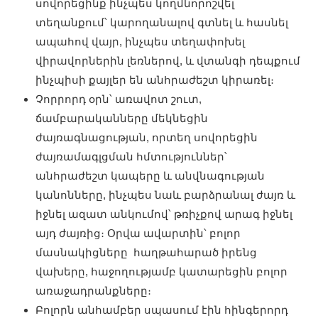
սովորեցինք ինչպես կողմնորոշվել
տեղանքում՝ կարողանալով գտնել և հասնել
ապահով վայր, ինչպես տեղափոխել
վիրավորներին լեռներով, և վտանգի դեպքում
ինչպիսի քայլեր են անհրաժեշտ կիրառել։
Չորրորդ օրն՝ առավոտ շուտ,
ճամբարականները մեկնեցին
ժայռագնացության, որտեղ սովորեցին
ժայռամագլցման հմտություններ՝
անհրաժեշտ կապերը և անվնագության
կանոնները, ինչպես նաև բարձրանալ ժայռ և
իջնել ազատ անկումով՝ թռիչքով արագ իջնել
այդ ժայռից։ Օրվա ավարտին՝ բոլոր
մասնակիցները հաղթահարած իրենց
վախերը, հաջողությամբ կատարեցին բոլոր
առաջադրանքները։
Բոլորն անհամբեր սպասում էին հինգերորդ