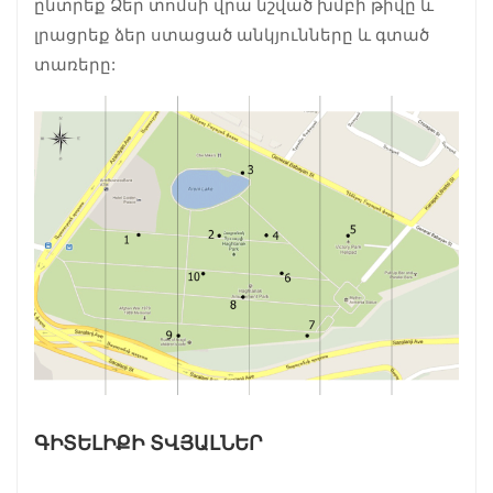
ընտրեք Ձեր տոմսի վրա նշված խմբի թիվը և
լրացրեք ձեր ստացած անկյունները և գտած
տառերը:
ԳԻՏԵԼԻՔԻ ՏՎՅԱԼՆԵՐ