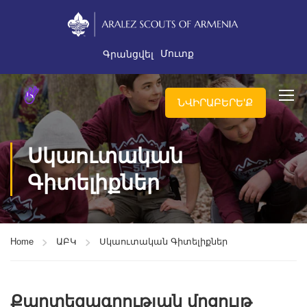
Մուտք
Գրանցվել
ՆՎԻՐԱԲԵՐԵ'Ք
Սկաուտական
Գիտելիքներ
Home
ԱԲԿ
Սկաուտական Գիտելիքներ
Քարտեզագրության մրցույթ