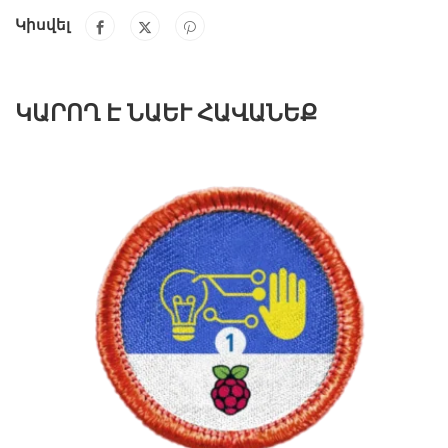
Կիսվել
ԿԱՐՈՂ Է ՆԱԵՒ ՀԱՎԱՆԵՔ