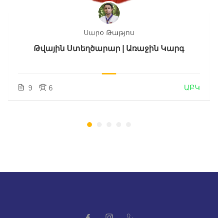
Սարօ Թաթյոս
Թվային Ստեղծարար | Առաջին Կարգ
ԱԲԿ
9
6